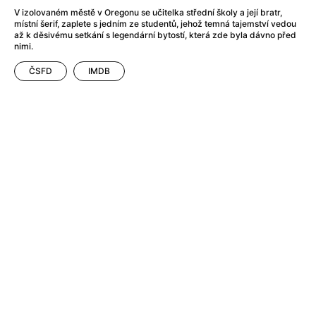
After Party
(2024)
V izolovaném městě v Oregonu se učitelka střední školy a její bratr,
After: Odloučení
(2023)
místní šerif, zaplete s jedním ze studentů, jehož temná tajemství vedou
After: Pouto
(2022)
až k děsivému setkání s legendární bytostí, která zde byla dávno před
nimi.
Aftersun
(2022)
Agent 69 Jensen: Ve znamení štíra
(1977)
ČSFD
IMDB
Agent Čuník
(2024)
Agenti štěstí
(2024)
Ahoj a díky!
(2025)
Air: Zrození legendy
(2023)
Akce Monaco
(2025)
Alibi na klíč: Den D
(2023)
Alita: Bojový Anděl
(2019)
Alma a Oskar
(2023)
Alpha
(2025)
Amatér
(2025)
Amélie z Montmartru
(2001)
Amerikánka
(2024)
AMOOSED: losí odysea
(2025)
Anakonda
(2025)