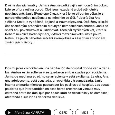
After Party
(2024)
Dvě nastávající matky, Janis a Ana, se potkávají v nemocničním pokoji,
After: Odloučení
(2023)
kde se připravují na porod. Obě jsou nezadané a obě otěhotněly
After: Pouto
(2022)
neplánovaně. Janis (Penélope Cruz), která je ve středním věku, je z
náhodného početí nadšená a na miminko se těší. Puberťačka Ana
Aftersun
(2022)
(Milena Smit) je vyděšená, kajícná a traumatizovaná. Obě ženy si krátí
Agent 69 Jensen: Ve znamení štíra
(1977)
čas společným procházením dlouhých nemocničních chodeb. Janis se
snaží Anu povzbuzovat a uklidňovat. Těch pár vyřčených vět, které si
Agent Čuník
(2024)
během několika hodin vymění, vytvoří mezi nimi velmi úzké pouto.
Agenti štěstí
(2024)
Netuší, že jejich náhodné setkání zkomplikuje a zásadním způsobem
změní jejich životy…
Ahoj a díky!
(2025)
Air: Zrození legendy
(2023)
Akce Monaco
(2025)
Alibi na klíč: Den D
(2023)
Alita: Bojový Anděl
(2019)
Dos mujeres coinciden en una habitación de hospital donde van a dar a
luz. Ambas están solteras y se quedaron embarazadas por accidente.
Alma a Oskar
(2023)
Janis, de mediana edad, no se arrepiente y está exultante. La otra, Ana,
Alpha
(2025)
una adolescente, está asustada, arrepentida y traumatizada. Janis
intenta animarla mientras pasean por los pasillos del hospital. Las pocas
Amatér
(2025)
palabras que intercambien en esas horas crearán un vínculo muy
Amélie z Montmartru
(2001)
estrecho entre las dos, que por casualidad se desarrolla y se complica,
afectando a sus vidas de forma decisiva.
Amerikánka
(2024)
AMOOSED: losí odysea
(2025)
Anakonda
(2025)
Přehrát na KVIFF.TV
ČSFD
IMDB