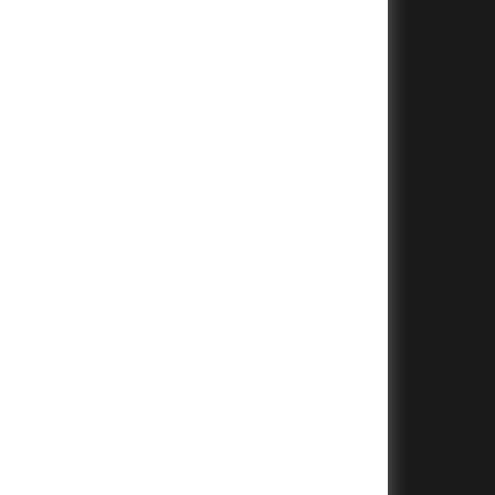
+
+
+
+