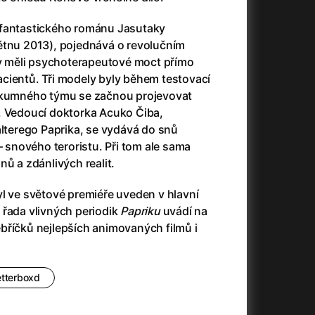
23)
Asteroid City
(2023)
Ať prší
(2025)
ofantastického románu Jasutaky
Atlas ptáků
(2021)
ětnu 2013), pojednává o revolučním
Audience | NT Live
(2013)
 by měli psychoterapeutové moct přímo
Avatar
(2009)
cientů. Tři modely byly během testovací
(2023)
Avatar: Oheň a popel
(2025)
ýzkumného týmu se začnou projevovat
Avatar: The Way of Water
(2022)
. Vedoucí doktorka Acuko Čiba,
Až na konec světa
(2024)
alterego Paprika, se vydává do snů
(2023)
Až na věky
(2024)
– snového teroristu. Při tom ale sama
Až přijde kocour
(1963)
nů a zdánlivých realit.
)
Až vyjde měsíc
(2012)
l ve světové premiéře uveden v hlavní
Až zařve lev
(2022)
 řada vlivných periodik
Papriku
uvádí na
Aznavour
(2024)
bříčků nejlepších animovaných filmů i
010)
etterboxd