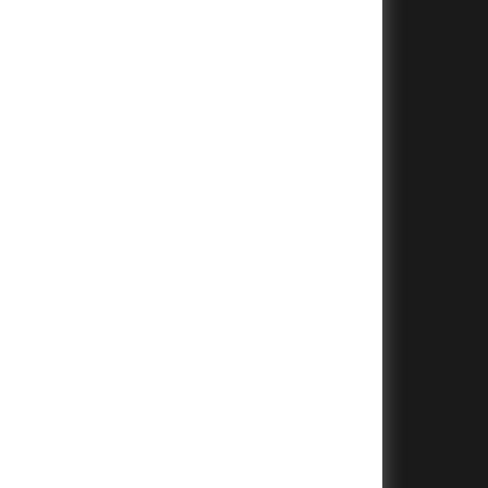
+
+
+
+