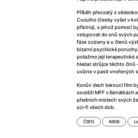
klíč: Den D
(2023)
Andy Warhol – americký sen
(20
jový Anděl
(2019)
Aneta
(2024)
Příběh převzatý z vědeck
skar
(2023)
Animale
(2024)
Cucuiho (česky vyšel v kv
025)
Annette
(2021)
přístroji, s jehož pomocí
2025)
Anora
(2024)
vstupovat do snů svých pa
 Montmartru
(2001)
Ant-Man a Wasp: Quantumania
fáze zcizeny a u členů v
nka
(2024)
Antikrist
(2009)
bizarní psychické poruchy
: losí odysea
(2025)
Apokalypsa: Final Cut
(1979)
potažmo její terapeutické 
a
(2025)
Aquaman a ztracené království
hledat strůjce těchto činů 
ti
(2015)
Architekt
(2025)
uvízne v pasti vnořených s
e pádu
(2023)
Architektura ČSSR 58–89
(2024
Konův dech beroucí film by
ně
(2005)
Arco
(2025)
soutěži MFF v Benátkách a
ně 2
(2016)
Armand
(2024)
předních místech svých že
 vejce
(1985)
Arrietty ze světa půjčovníčků
(2
sci-fi všech dob.
André Rieu's 2025 Maastricht Concert: Waltz the Night Away!
Arvéd
(2022)
(2025)
ČSFD
IMDB
L