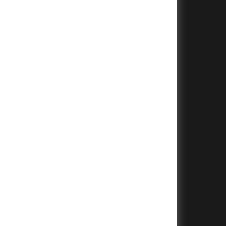
+
+
+
+