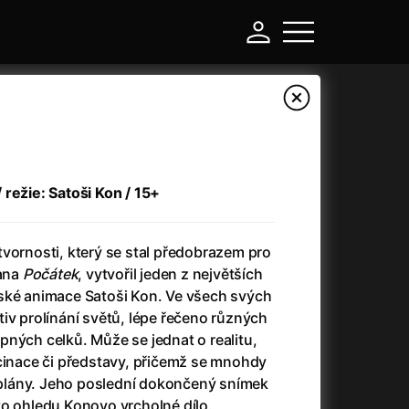
režie: Satoši Kon / 15+
vornosti, který se stal předobrazem pro
lana
Počátek
, vytvořil jeden z největších
ské animace Satoši Kon. Ve všech svých
iv prolínání světů, lépe řečeno různých
-
ných celků. Může se jednat o realitu,
ucinace či představy, přičemž se mnohdy
a
(2024)
Asterix a Obelix: Říše středu
(2023)
o plány. Jeho poslední dokončený snímek
e
(2024)
Asterix: Sídliště bohů
(2015)
to ohledu Konovo vrcholné dílo.