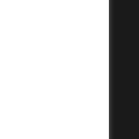
+
+
+
+
+