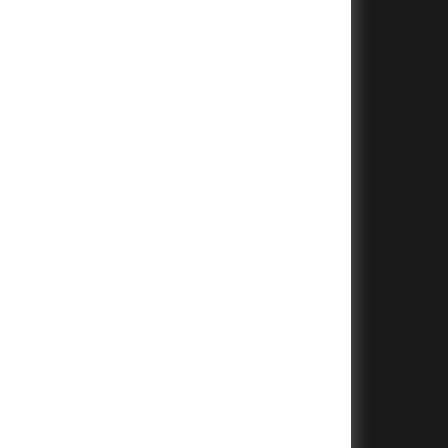
+
+
+
+