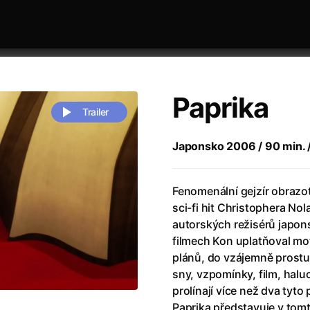
Paprika
Trailer
Japonsko 2006 / 90 min. / 
 festivaly
Řazení dle abecedy
Fenomenální gejzír obrazot
sci-fi hit Christophera No
autorských režisérů japon
filmech Kon uplatňoval mot
plánů, do vzájemně prostup
sny, vzpomínky, film, hal
zení legendy
(2023)
Andrea Bocelli 30: Oslava jubile
prolínají více než dva tyt
naco
(2025)
Andrea Bocelli: Because I Believ
Paprika představuje v tom