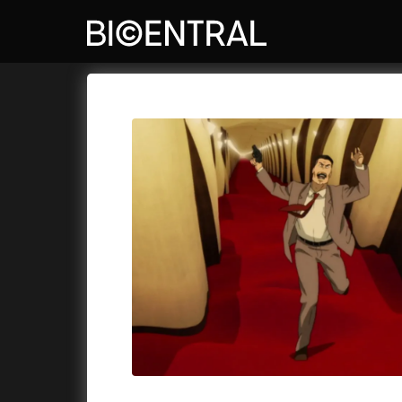
Katalog filmů
Bio Central
Cykly a
A
A do kuchyně!
(2022)
Air: Zro
A je to tady zas!
(2026)
Akce Mo