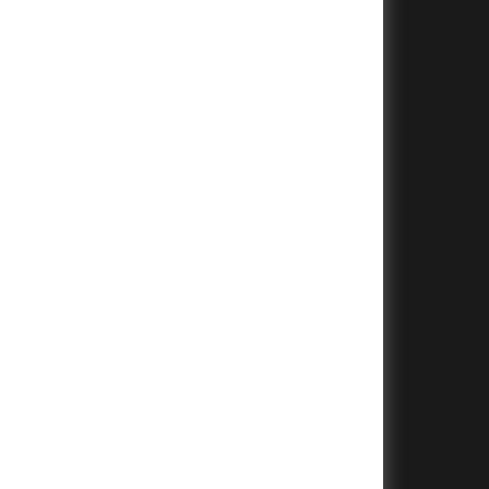
+
+
+
+
+