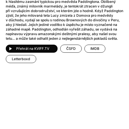
After Party
(2024)
k hlasitému zasmání typickou pro medvěda Paddingtona. Oblíbený
méďa, známý milovník ​​marmelády, je tentokrát ztracen v džungli
After: Odloučení
(2023)
při vzrušujícím dobrodružství, ve kterém jde o hodně. Když Paddington
After: Pouto
(2022)
zjistí, že jeho milovaná teta Lucy zmizela z Domova pro medvědy
v důchodu, vydají se spolu s rodinou Brownových do divočiny v Peru,
Aftersun
(2022)
aby ji hledali. Jejich jediné vodítko k úspěchu je místo vyznačené na
Agent 69 Jensen: Ve znamení štíra
(1977)
záhadné mapě. Paddington, odhodlán vyřešit záhadu, se vydává na
napínavou výpravu amazonskými deštnými pralesy, aby našel svou
Agent Čuník
(2024)
tetu… a může také odhalit jeden z nejlegendárnějších pokladů světa.
Agenti štěstí
(2024)
Přehrát na KVIFF.TV
ČSFD
IMDB
Ahoj a díky!
(2025)
Air: Zrození legendy
(2023)
Letterboxd
Akce Monaco
(2025)
Alibi na klíč: Den D
(2023)
Alita: Bojový Anděl
(2019)
Alma a Oskar
(2023)
Alpha
(2025)
Amatér
(2025)
Amélie z Montmartru
(2001)
Amerikánka
(2024)
AMOOSED: losí odysea
(2025)
Anakonda
(2025)