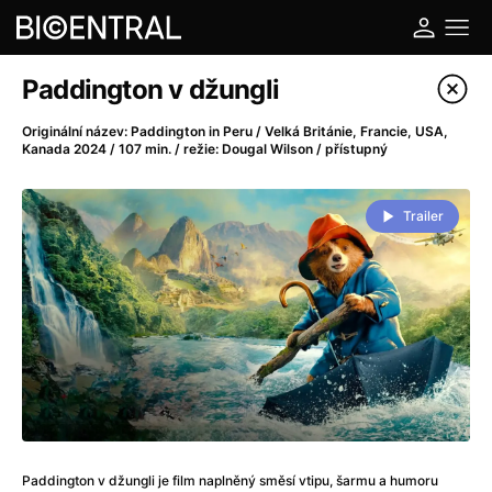
Katalog filmů
Paddington v džungli
Filtrovat program
Originální název: Paddington in Peru / Velká Británie, Francie, USA,
Kanada 2024 / 107 min. / režie: Dougal Wilson / přístupný
A
-
Trailer
A do kuchyně!
(2022)
A je to tady zas!
(2026)
A máme, co jsme chtěli
(2023)
A pak přišla láska...
(2022)
Aalto: Architektura emocí
(2020)
ABBA: The Movie - Fan Event
(1977)
Ada
(2021)
Adam Ondra: Posunout hranice
(2022)
Addamsova rodina 2
(2021)
Paddington v džungli je film naplněný směsí vtipu, šarmu a humoru