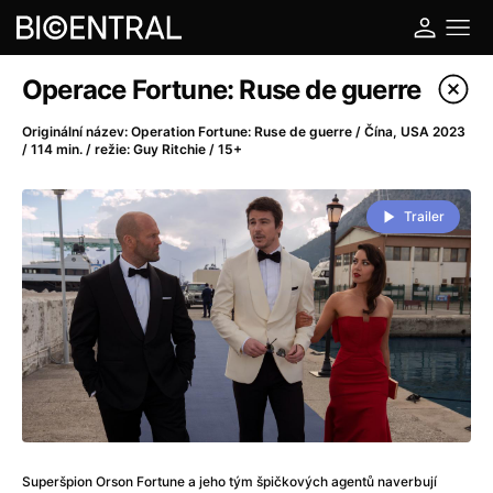
Katalog filmů
Operace Fortune: Ruse de guerre
Filtrovat program
Originální název: Operation Fortune: Ruse de guerre / Čína, USA 2023
/ 114 min. / režie: Guy Ritchie / 15+
A
-
Trailer
A do kuchyně!
(2022)
A je to tady zas!
(2026)
A máme, co jsme chtěli
(2023)
A pak přišla láska...
(2022)
Aalto: Architektura emocí
(2020)
ABBA: The Movie - Fan Event
(1977)
Ada
(2021)
Adam Ondra: Posunout hranice
(2022)
Addamsova rodina 2
(2021)
Superšpion Orson Fortune a jeho tým špičkových agentů naverbují