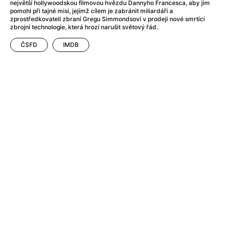
After Party
(2024)
největší hollywoodskou filmovou hvězdu Dannyho Francesca, aby jim
pomohl při tajné misi, jejímž cílem je zabránit miliardáři a
After: Odloučení
(2023)
zprostředkovateli zbraní Gregu Simmondsovi v prodeji nové smrtící
After: Pouto
(2022)
zbrojní technologie, která hrozí narušit světový řád.
Aftersun
(2022)
ČSFD
IMDB
Agent 69 Jensen: Ve znamení štíra
(1977)
Agent Čuník
(2024)
Agenti štěstí
(2024)
Ahoj a díky!
(2025)
Air: Zrození legendy
(2023)
Akce Monaco
(2025)
Alibi na klíč: Den D
(2023)
Alita: Bojový Anděl
(2019)
Alma a Oskar
(2023)
Alpha
(2025)
Amatér
(2025)
Amélie z Montmartru
(2001)
Amerikánka
(2024)
AMOOSED: losí odysea
(2025)
Anakonda
(2025)