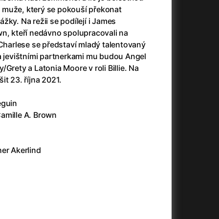
23)
Asteroid City
(2023)
 muže, který se pokouší překonat
Ať prší
(2025)
žky. Na režii se podílejí i James
Atlas ptáků
(2021)
wn, kteří nedávno spolupracovali na
Audience | NT Live
(2013)
 Charlese se představí mladý talentovaný
Avatar
(2009)
 a jevištními partnerkami mu budou Angel
(2023)
Avatar: Oheň a popel
(2025)
Grety a Latonia Moore v roli Billie. Na
Avatar: The Way of Water
(2022)
it 23. října 2021.
Až na konec světa
(2024)
(2023)
Až na věky
(2024)
éguin
Až přijde kocour
(1963)
amille A. Brown
)
Až vyjde měsíc
(2012)
Až zařve lev
(2022)
Aznavour
(2024)
er Akerlind
010)