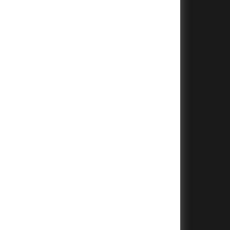
+
+
+
+