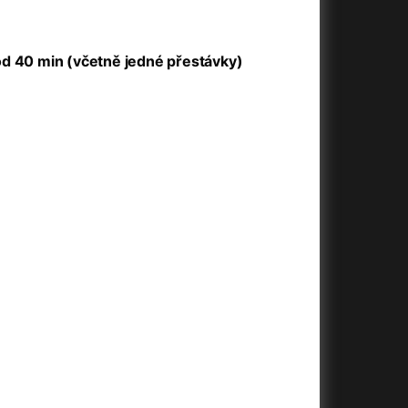
+
od 40 min (včetně jedné přestávky)
+
+
+
+