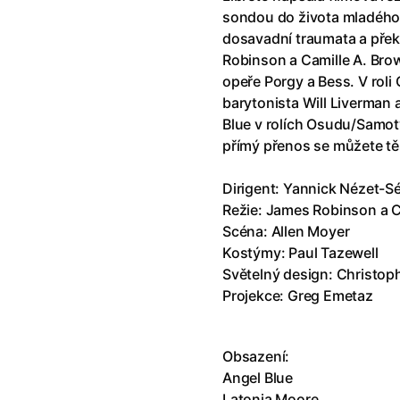
klíč: Den D
(2023)
Andy Warhol – americký sen
(20
sondou do života mladého
jový Anděl
(2019)
Aneta
(2024)
dosavadní traumata a překá
skar
(2023)
Animale
(2024)
Robinson a Camille A. Bro
025)
Annette
(2021)
opeře Porgy a Bess. V roli
2025)
Anora
(2024)
barytonista Will Liverman
 Montmartru
(2001)
Ant-Man a Wasp: Quantumania
Blue v rolích Osudu/Samoty/
nka
(2024)
Antikrist
(2009)
přímý přenos se můžete těš
: losí odysea
(2025)
Apokalypsa: Final Cut
(1979)
a
(2025)
Aquaman a ztracené království
Dirigent: Yannick Nézet-S
ti
(2015)
Architekt
(2025)
Režie: James Robinson a C
e pádu
(2023)
Architektura ČSSR 58–89
(2024
Scéna: Allen Moyer
ně
(2005)
Arco
(2025)
Kostýmy: Paul Tazewell
ně 2
(2016)
Armand
(2024)
Světelný design: Christoph
 vejce
(1985)
Arrietty ze světa půjčovníčků
(2
Projekce: Greg Emetaz
André Rieu's 2025 Maastricht Concert: Waltz the Night Away!
Arvéd
(2022)
(2025)
Obsazení:
Angel Blue
Latonia Moore