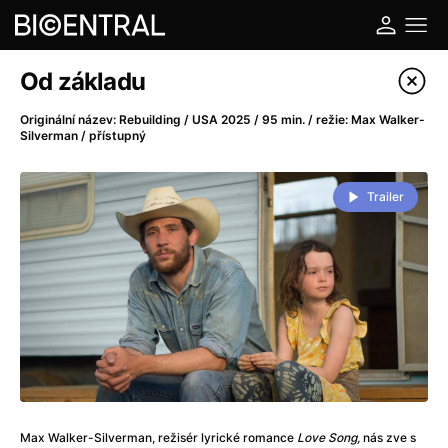
Katalog filmů
Od základu
Filtrovat program
Originální název: Rebuilding / USA 2025 / 95 min. / režie: Max Walker-
Silverman / přístupný
A
-
Trailer
A do kuchyně!
(2022)
A je to tady zas!
(2026)
A máme, co jsme chtěli
(2023)
A pak přišla láska...
(2022)
Aalto: Architektura emocí
(2020)
ABBA: The Movie - Fan Event
(1977)
Ada
(2021)
Adam Ondra: Posunout hranice
(2022)
Addamsova rodina 2
(2021)
Max Walker-Silverman, režisér lyrické romance
Love Song,
nás zve s