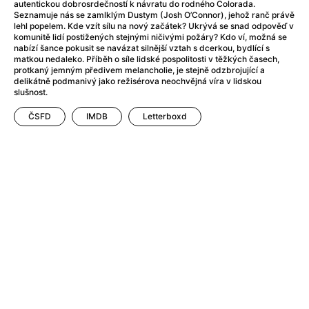
After Party
(2024)
autentickou dobrosrdečností k návratu do rodného Colorada.
Seznamuje nás se zamlklým Dustym (Josh O’Connor), jehož ranč právě
After: Odloučení
(2023)
lehl popelem. Kde vzít sílu na nový začátek? Ukrývá se snad odpověď v
After: Pouto
(2022)
komunitě lidí postižených stejnými ničivými požáry? Kdo ví, možná se
nabízí šance pokusit se navázat silnější vztah s dcerkou, bydlící s
Aftersun
(2022)
matkou nedaleko. Příběh o síle lidské pospolitosti v těžkých časech,
Agent 69 Jensen: Ve znamení štíra
(1977)
protkaný jemným předivem melancholie, je stejně odzbrojující a
delikátně podmanivý jako režisérova neochvějná víra v lidskou
Agent Čuník
(2024)
slušnost.
Agenti štěstí
(2024)
ČSFD
IMDB
Letterboxd
Ahoj a díky!
(2025)
Air: Zrození legendy
(2023)
Akce Monaco
(2025)
Alibi na klíč: Den D
(2023)
Alita: Bojový Anděl
(2019)
Alma a Oskar
(2023)
Alpha
(2025)
Amatér
(2025)
Amélie z Montmartru
(2001)
Amerikánka
(2024)
AMOOSED: losí odysea
(2025)
Anakonda
(2025)