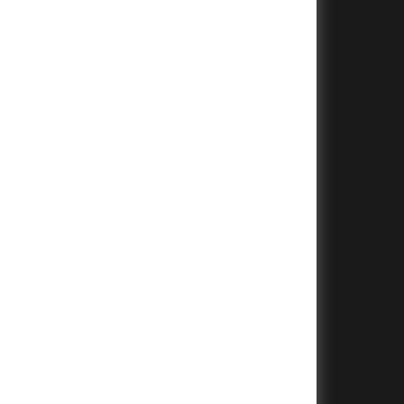
+
+
+
+