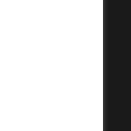
+
+
+
+