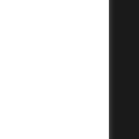
+
+
+
+
+