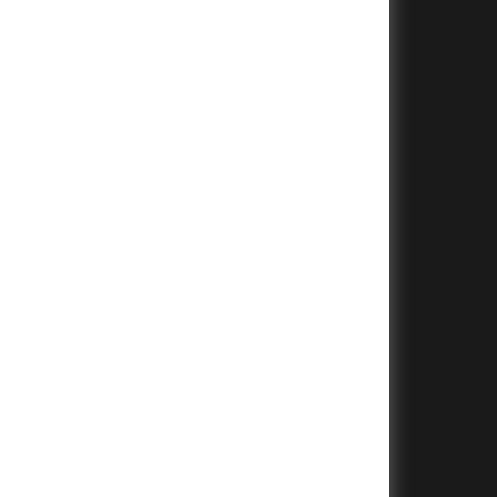
+
+
+
+