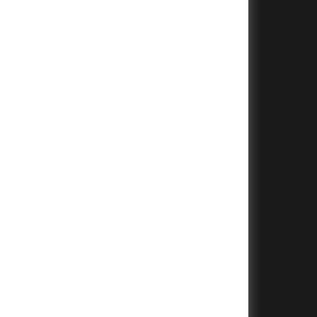
+
+
+
+