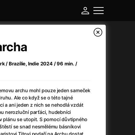
archa
k / Brazílie, Indie 2024 / 96 min. /
oemovu archu mohl pouze jeden sameček
uhu. Ale co když se o této tajné
i a ani jeden z nich se nehodlá vzdát
-
ou nerozluční parťáci, hudebníci
v plánu se utopit. S pomocí důvtipného
a
(2024)
Asterix a Obelix: Říše středu
(2023)
štěstí se snad nesmělému básníkovi
e
(2024)
Asterix: Sídliště bohů
(2015)
aristovi Titovi podaří na Archu dostat