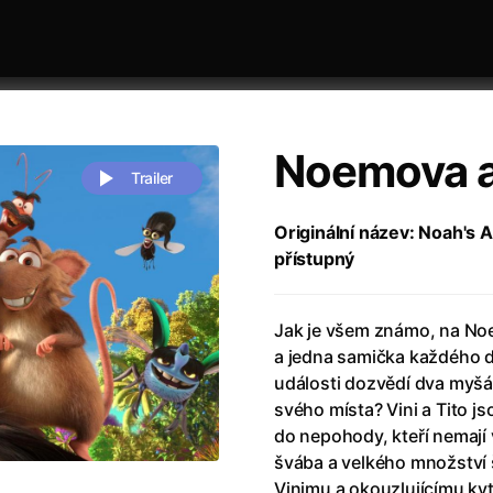
Noemova 
Trailer
Originální název: Noah's Ar
přístupný
 festivaly
Řazení dle abecedy
Jak je všem známo, na N
a jedna samička každého dr
události dozvědí dva myšác
svého místa? Vini a Tito js
do nepohody, kteří nemají 
zení legendy
(2023)
Andrea Bocelli 30: Oslava jubile
švába a velkého množství 
naco
(2025)
Andrea Bocelli: Because I Believ
Vinimu a okouzlujícímu kyt