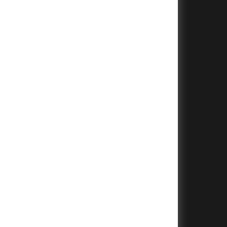
+
+
+
+
+