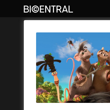
Katalog filmů
Bio Central
Cykly a
A
A do kuchyně!
(2022)
Air: Zro
A je to tady zas!
(2026)
Akce Mo