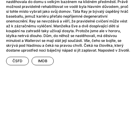
After Party
(2024)
nastěhovala do domu s velkým bazénem na klidném předměstí. Právě
možnost pravidelně rehabilitovat ve vodě byla hlavním důvodem, proč
After: Odloučení
(2023)
si tohle místo vybrali jako svůj domov. Táta Ray je bývalý úspěšný hráč
After: Pouto
(2022)
baseballu, jemuž kariéru přeťalo nepříjemné degenerativní
onemocnění. Ray se nevzdává a věří, že pravidelné cvičení může vést
Aftersun
(2022)
až k zázračnému vyléčení. Manželka Eve a dvě dospívající děti si
Agent 69 Jensen: Ve znamení štíra
(1977)
koupání na zahradě taky užívají dosyta. Protože jsme ale v hororu,
idylka netrvá dlouho. Dům, do něhož se nastěhovali, má děsivou
Agent Čuník
(2024)
minulost a Wallerovi se mají stát její součástí. Vše, čeho se bojíte, se
Agenti štěstí
(2024)
skrývá pod hladinou a čeká na pravou chvíli. Čeká na člověka, který
dostane uprostřed noci báječný nápad si jít zaplavat. Naposled v životě.
Ahoj a díky!
(2025)
Air: Zrození legendy
(2023)
ČSFD
IMDB
Akce Monaco
(2025)
Alibi na klíč: Den D
(2023)
Alita: Bojový Anděl
(2019)
Alma a Oskar
(2023)
Alpha
(2025)
Amatér
(2025)
Amélie z Montmartru
(2001)
Amerikánka
(2024)
AMOOSED: losí odysea
(2025)
Anakonda
(2025)