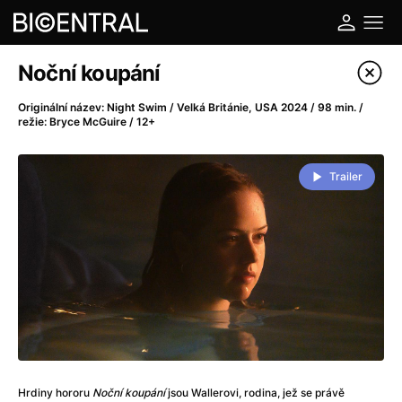
Katalog filmů
Noční koupání
Filtrovat program
Originální název: Night Swim / Velká Británie, USA 2024 / 98 min. /
režie: Bryce McGuire / 12+
A
-
Trailer
A do kuchyně!
(2022)
A je to tady zas!
(2026)
A máme, co jsme chtěli
(2023)
A pak přišla láska...
(2022)
Aalto: Architektura emocí
(2020)
ABBA: The Movie - Fan Event
(1977)
Ada
(2021)
Adam Ondra: Posunout hranice
(2022)
Addamsova rodina 2
(2021)
Hrdiny hororu
Noční koupání
jsou Wallerovi, rodina, jež se právě