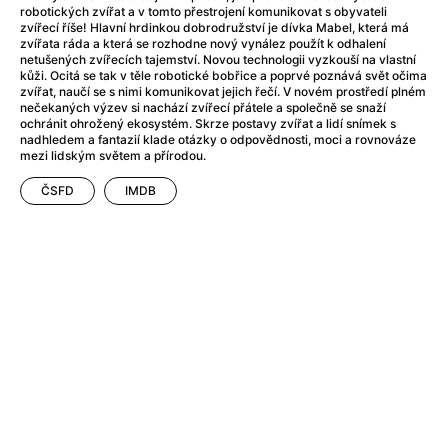
After Party
(2024)
robotických zvířat a v tomto přestrojení komunikovat s obyvateli
After: Odloučení
(2023)
zvířecí říše! Hlavní hrdinkou dobrodružství je dívka Mabel, která má
zvířata ráda a která se rozhodne nový vynález použít k odhalení
After: Pouto
(2022)
netušených zvířecích tajemství. Novou technologii vyzkouší na vlastní
Aftersun
(2022)
kůži. Ocitá se tak v těle robotické bobřice a poprvé poznává svět očima
zvířat, naučí se s nimi komunikovat jejich řečí. V novém prostředí plném
Agent 69 Jensen: Ve znamení štíra
(1977)
nečekaných výzev si nachází zvířecí přátele a společně se snaží
Agent Čuník
(2024)
ochránit ohrožený ekosystém. Skrze postavy zvířat a lidí snímek s
nadhledem a fantazií klade otázky o odpovědnosti, moci a rovnováze
Agenti štěstí
(2024)
mezi lidským světem a přírodou.
Ahoj a díky!
(2025)
ČSFD
IMDB
Air: Zrození legendy
(2023)
Akce Monaco
(2025)
Alibi na klíč: Den D
(2023)
Alita: Bojový Anděl
(2019)
Alma a Oskar
(2023)
Alpha
(2025)
Amatér
(2025)
Amélie z Montmartru
(2001)
Amerikánka
(2024)
AMOOSED: losí odysea
(2025)
Anakonda
(2025)