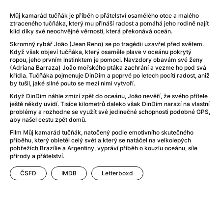
After Party
(2024)
After: Odloučení
(2023)
Můj kamarád tučňák je příběh o přátelství osamělého otce a malého
ztraceného tučňáka, který mu přináší radost a pomáhá jeho rodině najít
After: Pouto
(2022)
klid díky své neochvějné věrnosti, která překonává oceán.
Aftersun
(2022)
Skromný rybář João (Jean Reno) se po tragédii uzavřel před světem.
Agent 69 Jensen: Ve znamení štíra
(1977)
Když však objeví tučňáka, který osaměle plave v oceánu pokrytý
ropou, jeho prvním instinktem je pomoci. Navzdory obavám své ženy
Agent Čuník
(2024)
(Adriana Barraza) João mořského ptáka zachrání a vezme ho pod svá
Agenti štěstí
(2024)
křídla. Tučňáka pojmenuje DinDim a poprvé po letech pocítí radost, aniž
by tušil, jaké silné pouto se mezi nimi vytvoří.
Ahoj a díky!
(2025)
Air: Zrození legendy
(2023)
Když DinDim náhle zmizí zpět do oceánu, João nevěří, že svého přítele
ještě někdy uvidí. Tisíce kilometrů daleko však DinDim narazí na vlastní
Akce Monaco
(2025)
problémy a rozhodne se využít své jedinečné schopnosti podobné GPS,
Alibi na klíč: Den D
(2023)
aby našel cestu zpět domů.
Alita: Bojový Anděl
(2019)
Film Můj kamarád tučňák, natočený podle emotivního skutečného
příběhu, který obletěl celý svět a který se natáčel na velkolepých
Alma a Oskar
(2023)
pobřežích Brazílie a Argentiny, vypráví příběh o kouzlu oceánu, síle
Alpha
(2025)
přírody a přátelství.
Amatér
(2025)
ČSFD
IMDB
Letterboxd
Amélie z Montmartru
(2001)
Amerikánka
(2024)
AMOOSED: losí odysea
(2025)
Anakonda
(2025)