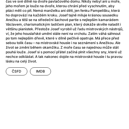
After Party
(2024)
čas ve své dílně na dvoře pavlačového domu. Nikdy nebyl ani u moře,
jeho mořem je louže na dvoře, kterou chrání před vyschnutím, aby
After: Odloučení
(2023)
ptáci měli co pít. Nemá manželku ani děti, jen fenku Pampelišku, která
After: Pouto
(2022)
ho doprovází na každém kroku. Josef tajně miluje krásnou sousedku
Anežku a těší se na středeční šachové partie s nejlepším kamarádem
Aftersun
(2022)
Václavem, charismatickým ladičem pian, který dokáže skvěle naladit i
Agent 69 Jensen: Ve znamení štíra
(1977)
většinu pianistek. Přestože Josef vyrobil už řadu mistrovských nástrojů,
ví, že jeho houslařské umění stále není na vrcholu. Zatím váhá sáhnout
Agent Čuník
(2024)
po tom nejlepším dřevě, které v dílně pečlivě opatruje. Má přece před
Agenti štěstí
(2024)
sebou tolik času – na mistrovské housle i na seznámení s Anežkou. Ale
život se změní během okamžiku. Z moře času se najednou může stát
Ahoj a díky!
(2025)
pouhá louže. Josef si s pomocí přátel začíná plnit všechny sny, které už
Air: Zrození legendy
(2023)
nechce odkládat. A tak nakonec dojde na mistrovské housle i tu pravou
lásku na celý život.
Akce Monaco
(2025)
Alibi na klíč: Den D
(2023)
ČSFD
IMDB
Alita: Bojový Anděl
(2019)
Alma a Oskar
(2023)
Alpha
(2025)
Amatér
(2025)
Amélie z Montmartru
(2001)
Amerikánka
(2024)
AMOOSED: losí odysea
(2025)
Anakonda
(2025)