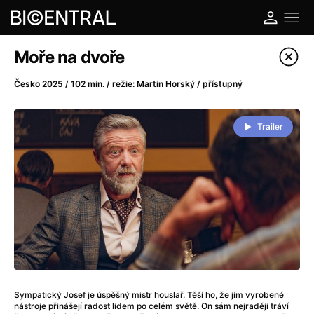
Katalog filmů
Moře na dvoře
Filtrovat program
Česko 2025 / 102 min. / režie: Martin Horský / přístupný
A
-
Trailer
A do kuchyně!
(2022)
A je to tady zas!
(2026)
A máme, co jsme chtěli
(2023)
A pak přišla láska...
(2022)
Aalto: Architektura emocí
(2020)
ABBA: The Movie - Fan Event
(1977)
Ada
(2021)
Adam Ondra: Posunout hranice
(2022)
Sympatický Josef je úspěšný mistr houslař. Těší ho, že jím vyrobené
Addamsova rodina 2
(2021)
nástroje přinášejí radost lidem po celém světě. On sám nejraději tráví