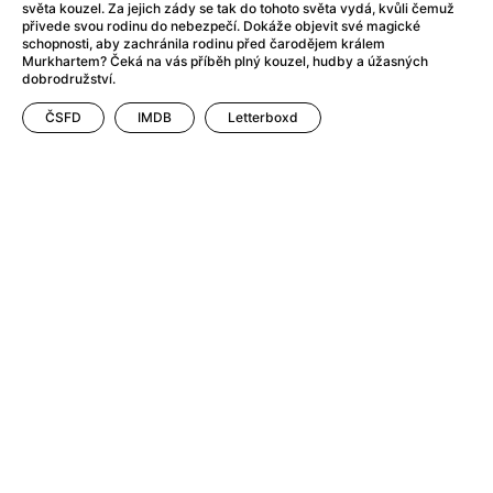
After Party
(2024)
světa kouzel. Za jejich zády se tak do tohoto světa vydá, kvůli čemuž
přivede svou rodinu do nebezpečí. Dokáže objevit své magické
After: Odloučení
(2023)
schopnosti, aby zachránila rodinu před čarodějem králem
After: Pouto
(2022)
Murkhartem? Čeká na vás příběh plný kouzel, hudby a úžasných
dobrodružství.
Aftersun
(2022)
Agent 69 Jensen: Ve znamení štíra
(1977)
ČSFD
IMDB
Letterboxd
Agent Čuník
(2024)
Agenti štěstí
(2024)
Ahoj a díky!
(2025)
Air: Zrození legendy
(2023)
Akce Monaco
(2025)
Alibi na klíč: Den D
(2023)
Alita: Bojový Anděl
(2019)
Alma a Oskar
(2023)
Alpha
(2025)
Amatér
(2025)
Amélie z Montmartru
(2001)
Amerikánka
(2024)
AMOOSED: losí odysea
(2025)
Anakonda
(2025)