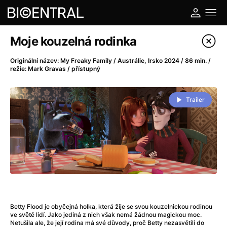
Katalog filmů
Moje kouzelná rodinka
Filtrovat program
Originální název: My Freaky Family / Austrálie, Irsko 2024 / 86 min. /
režie: Mark Gravas / přístupný
A
-
Trailer
A do kuchyně!
(2022)
A je to tady zas!
(2026)
A máme, co jsme chtěli
(2023)
A pak přišla láska...
(2022)
Aalto: Architektura emocí
(2020)
ABBA: The Movie - Fan Event
(1977)
Ada
(2021)
Adam Ondra: Posunout hranice
(2022)
Betty Flood je obyčejná holka, která žije se svou kouzelnickou rodinou
ve světě lidí. Jako jediná z nich však nemá žádnou magickou moc.
Addamsova rodina 2
(2021)
Netušila ale, že její rodina má své důvody, proč Betty nezasvětili do