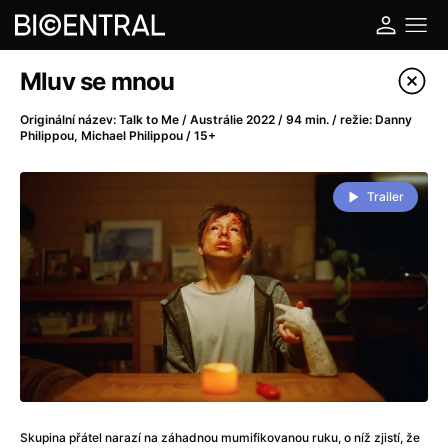
Katalog filmů
Mluv se mnou
Filtrovat program
Originální název: Talk to Me / Austrálie 2022 / 94 min. / režie: Danny
Philippou, Michael Philippou / 15+
A
-
Trailer
A do kuchyně!
(2022)
A je to tady zas!
(2026)
A máme, co jsme chtěli
(2023)
A pak přišla láska...
(2022)
Aalto: Architektura emocí
(2020)
ABBA: The Movie - Fan Event
(1977)
Ada
(2021)
Adam Ondra: Posunout hranice
(2022)
Addamsova rodina 2
(2021)
Skupina přátel narazí na záhadnou mumifikovanou ruku, o níž zjistí, že