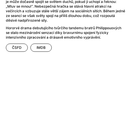
After Party
(2024)
je může dočasně spojit se světem duchů, pokud ji uchopí a řeknou:
„Mluv se mnou!“. Nebezpečná hračka se stává hlavní atrakcí na
After: Odloučení
(2023)
večírcích a vzbuzuje stále větší zájem na sociálních sítích. Během jedné
After: Pouto
(2022)
ze seancí se však světy spojí na příliš dlouhou dobu, což rozpoutá
děsivé nadpřirozené síly.
Aftersun
(2022)
Hororvé drama debutujícího tvůrčího tandemu bratrů Philippouových
Agent 69 Jensen: Ve znamení štíra
(1977)
se stalo mezinárodní senzací díky bravurnímu spojení fyzicky
Agent Čuník
(2024)
intenzivního zpracování a drásavě emotivního vyprávění.
Agenti štěstí
(2024)
ČSFD
IMDB
Ahoj a díky!
(2025)
Air: Zrození legendy
(2023)
Akce Monaco
(2025)
Alibi na klíč: Den D
(2023)
Alita: Bojový Anděl
(2019)
Alma a Oskar
(2023)
Alpha
(2025)
Amatér
(2025)
Amélie z Montmartru
(2001)
Amerikánka
(2024)
AMOOSED: losí odysea
(2025)
Anakonda
(2025)