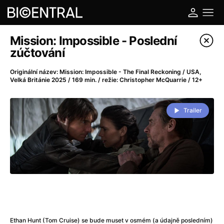
Katalog filmů
Mission: Impossible - Poslední
zúčtování
Filtrovat program
Originální název: Mission: Impossible - The Final Reckoning / USA,
Velká Británie 2025 / 169 min. / režie: Christopher McQuarrie / 12+
A
-
Trailer
A do kuchyně!
(2022)
A je to tady zas!
(2026)
A máme, co jsme chtěli
(2023)
A pak přišla láska...
(2022)
Aalto: Architektura emocí
(2020)
ABBA: The Movie - Fan Event
(1977)
Ada
(2021)
Adam Ondra: Posunout hranice
(2022)
Addamsova rodina 2
(2021)
Ethan Hunt (Tom Cruise) se bude muset v osmém (a údajně posledním)