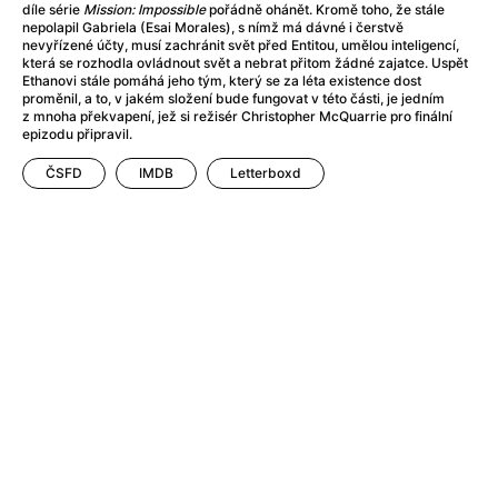
After Party
(2024)
díle série
Mission: Impossible
pořádně ohánět. Kromě toho, že stále
nepolapil Gabriela (Esai Morales), s nímž má dávné i čerstvě
After: Odloučení
(2023)
nevyřízené účty, musí zachránit svět před Entitou, umělou inteligencí,
After: Pouto
(2022)
která se rozhodla ovládnout svět a nebrat přitom žádné zajatce. Uspět
Ethanovi stále pomáhá jeho tým, který se za léta existence dost
Aftersun
(2022)
proměnil, a to, v jakém složení bude fungovat v této části, je jedním
Agent 69 Jensen: Ve znamení štíra
(1977)
z mnoha překvapení, jež si režisér Christopher McQuarrie pro finální
epizodu připravil.
Agent Čuník
(2024)
Agenti štěstí
(2024)
ČSFD
IMDB
Letterboxd
Ahoj a díky!
(2025)
Air: Zrození legendy
(2023)
Akce Monaco
(2025)
Alibi na klíč: Den D
(2023)
Alita: Bojový Anděl
(2019)
Alma a Oskar
(2023)
Alpha
(2025)
Amatér
(2025)
Amélie z Montmartru
(2001)
Amerikánka
(2024)
AMOOSED: losí odysea
(2025)
Anakonda
(2025)