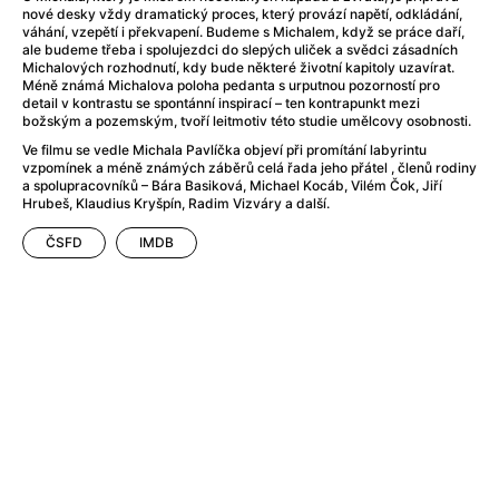
Anarchisti
(2015)
nové desky vždy dramatický proces, který provází napětí, odkládání,
váhání, vzepětí i překvapení. Budeme s Michalem, když se práce daří,
Anatomie pádu
(2023)
ale budeme třeba i spolujezdci do slepých uliček a svědci zásadních
Anděl Páně
(2005)
Michalových rozhodnutí, kdy bude některé životní kapitoly uzavírat.
Méně známá Michalova poloha pedanta s urputnou pozorností pro
Anděl Páně 2
(2016)
detail v kontrastu se spontánní inspirací – ten kontrapunkt mezi
Andělské vejce
(1985)
božským a pozemským, tvoří leitmotiv této studie umělcovy osobnosti.
André Rieu's 2025 Maastricht Concert: Waltz the Night Away!
Ve filmu se vedle Michala Pavlíčka objeví při promítání labyrintu
vzpomínek a méně známých záběrů celá řada jeho přátel , členů rodiny
Andrea Bocelli 30: Oslava jubilea
(2024)
a spolupracovníků – Bára Basiková, Michael Kocáb, Vilém Čok, Jiří
Andrea Bocelli: Because I Believe
(2024)
Hrubeš, Klaudius Kryšpín, Radim Vizváry a další.
Andy Warhol – americký sen
(2023)
ČSFD
IMDB
Aneta
(2024)
Animale
(2024)
Annette
(2021)
Anora
(2024)
Ant-Man a Wasp: Quantumania
(2023)
Antikrist
(2009)
Apokalypsa: Final Cut
(1979)
Aquaman a ztracené království
(2023)
Architekt
(2025)
Architektura ČSSR 58–89
(2024)