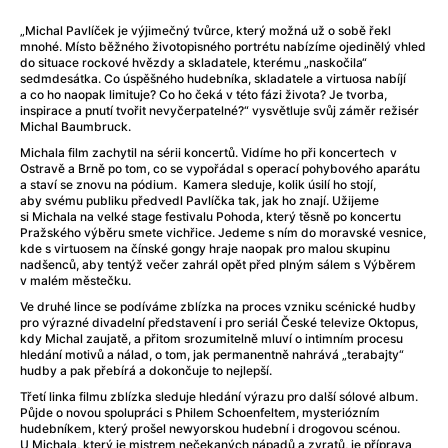
After Party
(2024)
After: Odloučení
(2023)
„Michal Pavlíček je výjimečný tvůrce, který možná už o sobě řekl
mnohé. Místo běžného životopisného portrétu nabízíme ojedinělý vhled
After: Pouto
(2022)
do situace rockové hvězdy a skladatele, kterému „naskočila“
Aftersun
(2022)
sedmdesátka. Co úspěšného hudebníka, skladatele a virtuosa nabíjí
a co ho naopak limituje? Co ho čeká v této fázi života? Je tvorba,
Agent 69 Jensen: Ve znamení štíra
(1977)
inspirace a pnutí tvořit nevyčerpatelné?“ vysvětluje svůj záměr režisér
Agent Čuník
(2024)
Michal Baumbruck.
Agenti štěstí
(2024)
Michala film zachytil na sérii koncertů. Vidíme ho při koncertech v
Ostravě a Brně po tom, co se vypořádal s operací pohybového aparátu
Ahoj a díky!
(2025)
a staví se znovu na pódium. Kamera sleduje, kolik úsilí ho stojí,
Air: Zrození legendy
(2023)
aby svému publiku předvedl Pavlíčka tak, jak ho znají. Užijeme
si Michala na velké stage festivalu Pohoda, který těsně po koncertu
Akce Monaco
(2025)
Pražského výběru smete vichřice. Jedeme s ním do moravské vesnice,
Alibi na klíč: Den D
(2023)
kde s virtuosem na čínské gongy hraje naopak pro malou skupinu
nadšenců, aby tentýž večer zahrál opět před plným sálem s Výběrem
Alita: Bojový Anděl
(2019)
v malém městečku.
Alma a Oskar
(2023)
Ve druhé lince se podíváme zblízka na proces vzniku scénické hudby
Alpha
(2025)
pro výrazné divadelní představení i pro seriál České televize Oktopus,
Amatér
(2025)
kdy Michal zaujatě, a přitom srozumitelně mluví o intimním procesu
hledání motivů a nálad, o tom, jak permanentně nahrává „terabajty“
Amélie z Montmartru
(2001)
hudby a pak přebírá a dokončuje to nejlepší.
Amerikánka
(2024)
Třetí linka filmu zblízka sleduje hledání výrazu pro další sólové album.
AMOOSED: losí odysea
(2025)
Půjde o novou spolupráci s Philem Schoenfeltem, mysteriózním
hudebníkem, který prošel newyorskou hudební i drogovou scénou.
Anakonda
(2025)
U Michala, který je mistrem nečekaných nápadů a zvratů, je příprava