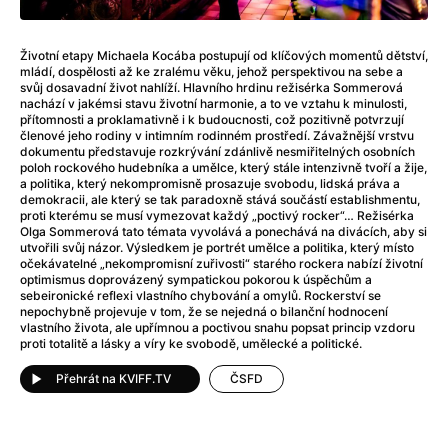
After Party
(2024)
After: Odloučení
(2023)
After: Pouto
(2022)
Životní etapy Michaela Kocába postupují od klíčových momentů dětství,
mládí, dospělosti až ke zralému věku, jehož perspektivou na sebe a
Aftersun
(2022)
svůj dosavadní život nahlíží. Hlavního hrdinu režisérka Sommerová
Agent 69 Jensen: Ve znamení štíra
(1977)
nachází v jakémsi stavu životní harmonie, a to ve vztahu k minulosti,
přítomnosti a proklamativně i k budoucnosti, což pozitivně potvrzují
Agent Čuník
(2024)
členové jeho rodiny v intimním rodinném prostředí. Závažnější vrstvu
Agenti štěstí
(2024)
dokumentu představuje rozkrývání zdánlivě nesmiřitelných osobních
poloh rockového hudebníka a umělce, který stále intenzivně tvoří a žije,
Ahoj a díky!
(2025)
a politika, který nekompromisně prosazuje svobodu, lidská práva a
Air: Zrození legendy
(2023)
demokracii, ale který se tak paradoxně stává součástí establishmentu,
proti kterému se musí vymezovat každý „poctivý rocker“… Režisérka
Akce Monaco
(2025)
Olga Sommerová tato témata vyvolává a ponechává na divácích, aby si
Alibi na klíč: Den D
(2023)
utvořili svůj názor. Výsledkem je portrét umělce a politika, který místo
očekávatelné „nekompromisní zuřivosti“ starého rockera nabízí životní
Alita: Bojový Anděl
(2019)
optimismus doprovázený sympatickou pokorou k úspěchům a
Alma a Oskar
(2023)
sebeironické reflexi vlastního chybování a omylů. Rockerství se
nepochybně projevuje v tom, že se nejedná o bilanční hodnocení
Alpha
(2025)
vlastního života, ale upřímnou a poctivou snahu popsat princip vzdoru
Amatér
(2025)
proti totalitě a lásky a víry ke svobodě, umělecké a politické.
Amélie z Montmartru
(2001)
Přehrát na KVIFF.TV
ČSFD
Amerikánka
(2024)
AMOOSED: losí odysea
(2025)
Anakonda
(2025)