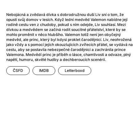
After Party
(2024)
After: Odloučení
(2023)
Nebojácná a zvědavá dívka s dobrodružnou duší Liv sní o tom, že
After: Pouto
(2022)
opustí svůj domov v lesích. Když lední medvěd Valemon nabídne její
Aftersun
(2022)
rodině cestu ven z chudoby, pokud s ním odejde, Liv souhlasí. Mezi
dívkou a medvědem se začíná rodit soucitné přátelství, které by se
Agent 69 Jensen: Ve znamení štíra
(1977)
mohlo proměnit v něco hlubšího. Valemon totiž není jen obyčejný
Agent Čuník
(2024)
medvěd, ale princ, který byl kdysi proklet čarodějnicí. Liv, neohrožená
jako vždy a s pomocí jejích okouzlujících zvířecích přátel, se vydává na
Agenti štěstí
(2024)
cestu, aby se postavila nebezpečné čarodějnici a zachránila prince
Ahoj a díky!
(2025)
Valemona. Medvědí princ je příběh o lásce, chamtivosti a odvaze, plný
napětí, humoru, skvělé hudby a dechberoucích scenérií.
Air: Zrození legendy
(2023)
Akce Monaco
(2025)
ČSFD
IMDB
Letterboxd
Alibi na klíč: Den D
(2023)
Alita: Bojový Anděl
(2019)
Alma a Oskar
(2023)
Alpha
(2025)
Amatér
(2025)
Amélie z Montmartru
(2001)
Amerikánka
(2024)
AMOOSED: losí odysea
(2025)
Anakonda
(2025)