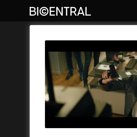
Katalog filmů
Bio Central
Cykly a
A
A do kuchyně!
(2022)
Air: Zro
A je to tady zas!
(2026)
Akce Mo