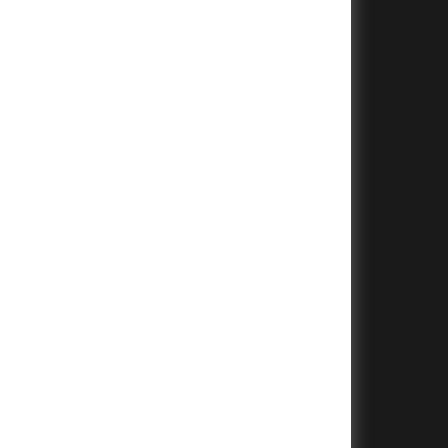
+
+
+
+