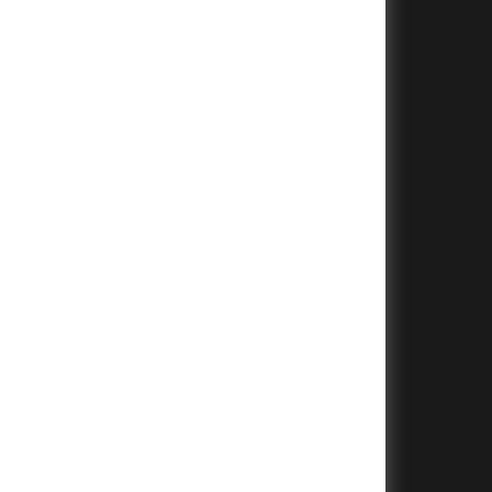
+
+
+
+