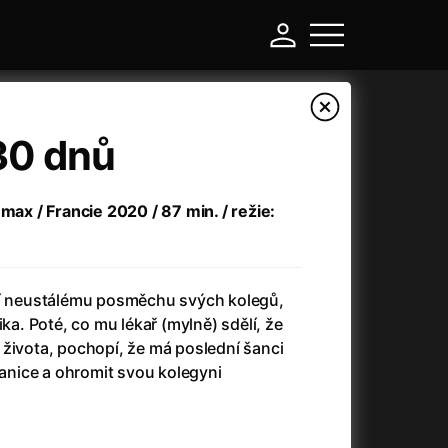
30 dnů
 max / Francie 2020 / 87 min. / režie:
lí neustálému posměchu svých kolegů,
ika. Poté, co mu lékař (mylně) sdělí, že
 života, pochopí, že má poslední šanci
-
stanice a ohromit svou kolegyni
a
(2024)
Asterix a Obelix: Říše středu
(2023)
e
(2024)
Asterix: Sídliště bohů
(2015)