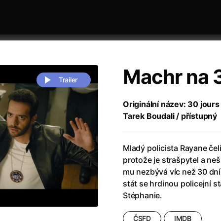
Machr na 
Trailer
Originální název: 30 jours
Tarek Boudali / přístupný
 festivaly
Řazení dle abecedy
Mladý policista Rayane če
protože je strašpytel a neš
mu nezbývá víc než 30 dní
stát se hrdinou policejní 
Stéphanie.
zení legendy
(2023)
Andrea Bocelli 30: Oslava jubile
naco
(2025)
Andrea Bocelli: Because I Believ
ČSFD
IMDB