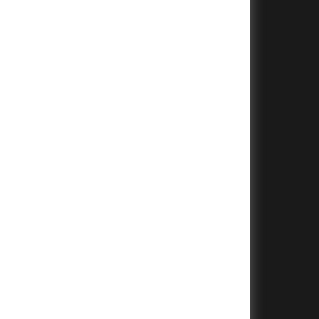
+
+
+
+
+