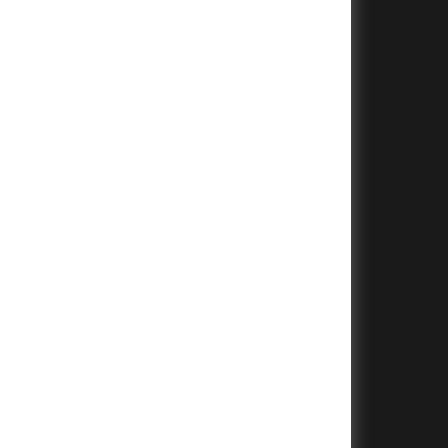
+
+
+
+