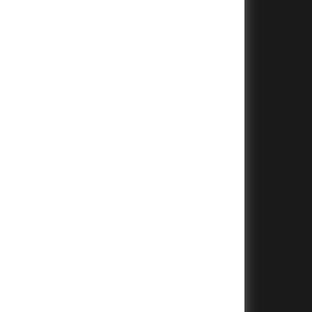
+
+
+
+