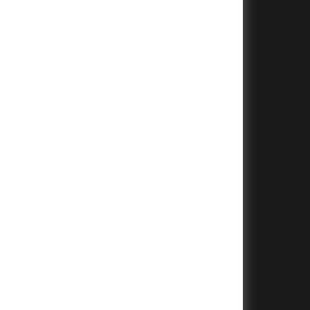
+
+
+
+
+