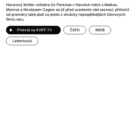
After Party
(2024)
Hororový thriller režiséra Oz Perkinse v hlavních rolích s Maikou
After: Odloučení
(2023)
Monroe a Nicolasem Cagem se již před uvedením stal seznací, přičemž
od premiéry také platí za jeden z divácky nejúspěšnějších žánrových
After: Pouto
(2022)
filmů roku.
Aftersun
(2022)
Agent 69 Jensen: Ve znamení štíra
(1977)
Přehrát na KVIFF.TV
ČSFD
IMDB
Agent Čuník
(2024)
Letterboxd
Agenti štěstí
(2024)
Ahoj a díky!
(2025)
Air: Zrození legendy
(2023)
Akce Monaco
(2025)
Alibi na klíč: Den D
(2023)
Alita: Bojový Anděl
(2019)
Alma a Oskar
(2023)
Alpha
(2025)
Amatér
(2025)
Amélie z Montmartru
(2001)
Amerikánka
(2024)
AMOOSED: losí odysea
(2025)
Anakonda
(2025)