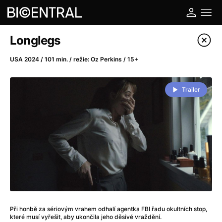
Katalog filmů
Longlegs
Filtrovat program
USA 2024 / 101 min. / režie: Oz Perkins / 15+
A
-
Trailer
A do kuchyně!
(2022)
A je to tady zas!
(2026)
A máme, co jsme chtěli
(2023)
A pak přišla láska...
(2022)
Aalto: Architektura emocí
(2020)
ABBA: The Movie - Fan Event
(1977)
Ada
(2021)
Adam Ondra: Posunout hranice
(2022)
Při honbě za sériovým vrahem odhalí agentka FBI řadu okultních stop,
Addamsova rodina 2
(2021)
které musí vyřešit, aby ukončila jeho děsivé vraždění.