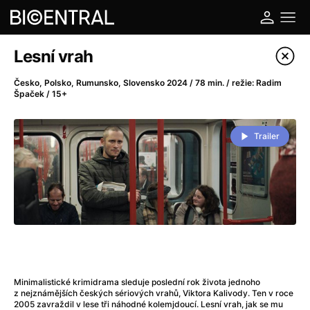
Katalog filmů
Lesní vrah
Filtrovat program
Česko, Polsko, Rumunsko, Slovensko 2024 / 78 min. / režie: Radim
Špaček / 15+
A
-
Trailer
A do kuchyně!
(2022)
A je to tady zas!
(2026)
A máme, co jsme chtěli
(2023)
A pak přišla láska...
(2022)
Aalto: Architektura emocí
(2020)
ABBA: The Movie - Fan Event
(1977)
Ada
(2021)
Adam Ondra: Posunout hranice
(2022)
Minimalistické krimidrama sleduje poslední rok života jednoho
z nejznámějších českých sériových vrahů, Viktora Kalivody. Ten v roce
Addamsova rodina 2
(2021)
2005 zavraždil v lese tři náhodné kolemjdoucí. Lesní vrah, jak se mu