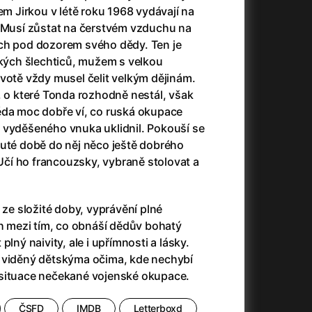
23)
Asteroid City
(2023)
em Jirkou v létě roku 1968 vydávají na
Ať prší
(2025)
. Musí zůstat na čerstvém vzduchu na
Atlas ptáků
(2021)
ch pod dozorem svého dědy. Ten je
Audience | NT Live
(2013)
ých šlechticů, mužem s velkou
Avatar
(2009)
votě vždy musel čelit velkým dějinám.
(2023)
Avatar: Oheň a popel
(2025)
, o které Tonda rozhodně nestál, však
Avatar: The Way of Water
(2022)
ěda moc dobře ví, co ruská okupace
Až na konec světa
(2024)
 vyděšeného vnuka uklidnil. Pokouší se
(2023)
Až na věky
(2024)
nuté době do něj něco ještě dobrého
Až přijde kocour
(1963)
 Učí ho francouzsky, vybraně stolovat a
)
Až vyjde měsíc
(2012)
Až zařve lev
(2022)
h ze složité doby, vyprávění plné
Aznavour
(2024)
ah mezi tím, co obnáší dědův bohatý
010)
plný naivity, ale i upřímnosti a lásky.
 viděný dětskýma očima, kde nechybí
 situace nečekané vojenské okupace.
ČSFD
IMDB
Letterboxd