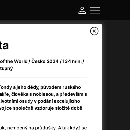
ta
of the World / Česko 2024 / 134 min. /
stupný
a Tondy a jeho dědy, původem ruského
líře, člověka s noblesou, a především s
ivotními osudy v podání excelujícího
-
vojice společně vzdoruje složité době
a
(2024)
Asterix a Obelix: Říše středu
(2023)
e
(2024)
Asterix: Sídliště bohů
(2015)
kluk, nemocný na průdušky. A tak když se