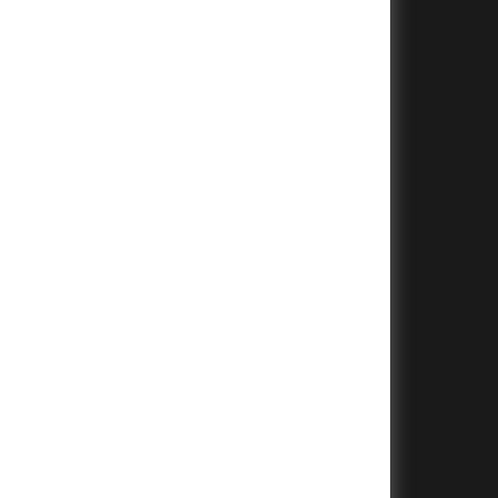
+
+
+
+