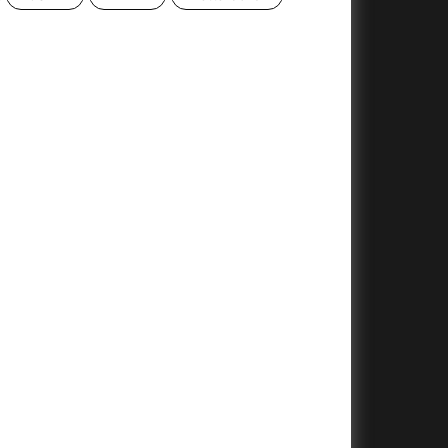
+
+
+
+
+