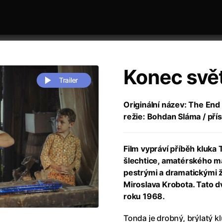
Konec svě
Trailer
Originální název: The End 
režie: Bohdan Sláma / pří
 festivaly
Řazení dle abecedy
Film vypráví příběh kluk
šlechtice, amatérského ma
pestrými a dramatickými ž
Miroslava Krobota. Tato d
roku 1968.
zení legendy
(2023)
Andrea Bocelli 30: Oslava jubile
naco
(2025)
Andrea Bocelli: Because I Believ
Tonda je drobný, brýlatý 