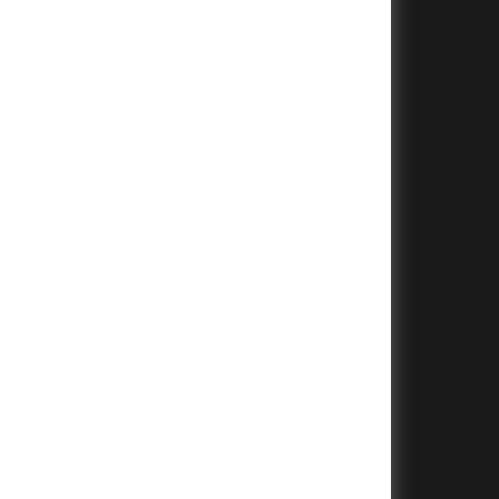
+
+
+
+