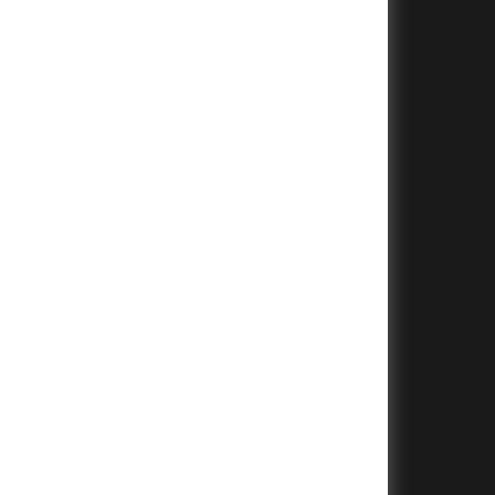
+
+
+
+