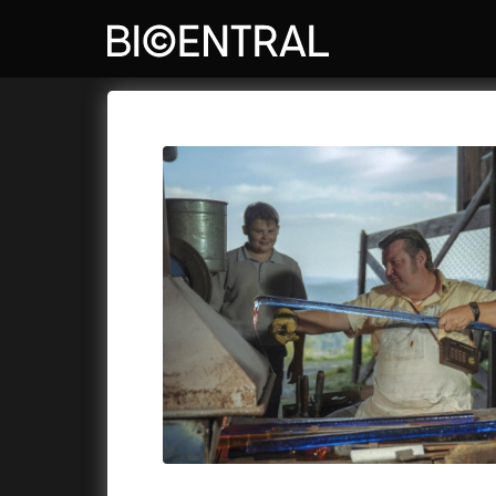
Katalog filmů
Bio Central
Cykly a
A
A do kuchyně!
(2022)
Air: Zro
A je to tady zas!
(2026)
Akce Mo