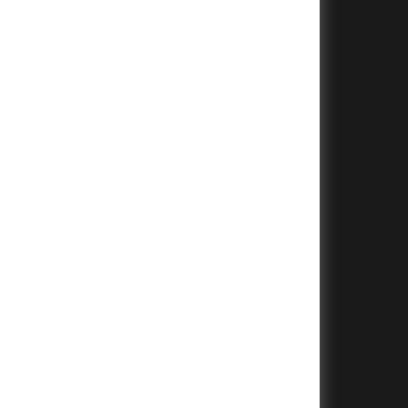
+
+
+
+
+