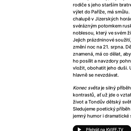
klíč: Den D
(2023)
Andy Warhol – americký sen
(20
rodiče s jeho starším bratr
jový Anděl
(2019)
Aneta
(2024)
výlet do Paříže, má smůlu
skar
(2023)
Animale
(2024)
chalupě v Jizerských horá
025)
Annette
(2021)
svérázným potomkem rusk
2025)
Anora
(2024)
noblesou, který ve svém ži
 Montmartru
(2001)
Ant-Man a Wasp: Quantumania
Jejich prázdninové soužití
nka
(2024)
Antikrist
(2009)
změní noc na 21. srpna. D
: losí odysea
(2025)
Apokalypsa: Final Cut
(1979)
znamená, má co dělat, aby
a
(2025)
Aquaman a ztracené království
ho posílit a navzdory poh
ti
(2015)
Architekt
(2025)
vložit, obohatit jeho duši.
e pádu
(2023)
Architektura ČSSR 58–89
(2024
hlavně se nevzdávat.
ně
(2005)
Arco
(2025)
Konec světa
je silný příbě
ně 2
(2016)
Armand
(2024)
kontrastů, ať už jde o vzt
 vejce
(1985)
Arrietty ze světa půjčovníčků
(2
život a Tondův dětský svět 
André Rieu's 2025 Maastricht Concert: Waltz the Night Away!
Arvéd
(2022)
(2025)
Sledujeme poetický příběh
jemný humor i dramatické
Přehrát na KVIFF.TV