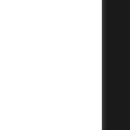
+
+
+
+