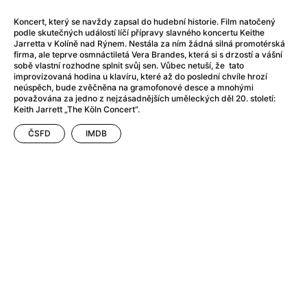
After Party
(2024)
After: Odloučení
(2023)
Koncert, který se navždy zapsal do hudební historie. Film natočený
podle skutečných událostí líčí přípravy slavného koncertu Keithe
After: Pouto
(2022)
Jarretta v Kolíně nad Rýnem. Nestála za ním žádná silná promotérská
Aftersun
(2022)
firma, ale teprve osmnáctiletá Vera Brandes, která si s drzostí a vášní
sobě vlastní rozhodne splnit svůj sen. Vůbec netuší, že tato
Agent 69 Jensen: Ve znamení štíra
(1977)
improvizovaná hodina u klavíru, které až do poslední chvíle hrozí
Agent Čuník
(2024)
neúspěch, bude zvěčněna na gramofonové desce a mnohými
považována za jedno z nejzásadnějších uměleckých děl 20. století:
Agenti štěstí
(2024)
Keith Jarrett „The Köln Concert“.
Ahoj a díky!
(2025)
Air: Zrození legendy
(2023)
ČSFD
IMDB
Akce Monaco
(2025)
Alibi na klíč: Den D
(2023)
Alita: Bojový Anděl
(2019)
Alma a Oskar
(2023)
Alpha
(2025)
Amatér
(2025)
Amélie z Montmartru
(2001)
Amerikánka
(2024)
AMOOSED: losí odysea
(2025)
Anakonda
(2025)