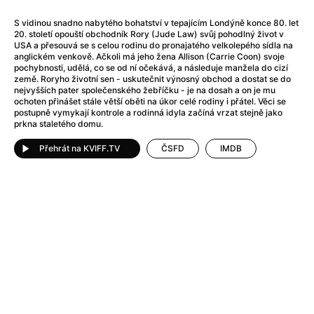
After Party
(2024)
After: Odloučení
(2023)
S vidinou snadno nabytého bohatství v tepajícím Londýně konce 80. let
20. století opouští obchodník Rory (Jude Law) svůj pohodlný život v
After: Pouto
(2022)
USA a přesouvá se s celou rodinu do pronajatého velkolepého sídla na
Aftersun
(2022)
anglickém venkově. Ačkoli má jeho žena Allison (Carrie Coon) svoje
pochybnosti, udělá, co se od ní očekává, a následuje manžela do cizí
Agent 69 Jensen: Ve znamení štíra
(1977)
země. Roryho životní sen - uskutečnit výnosný obchod a dostat se do
Agent Čuník
(2024)
nejvyšších pater společenského žebříčku - je na dosah a on je mu
ochoten přinášet stále větší oběti na úkor celé rodiny i přátel. Věci se
Agenti štěstí
(2024)
postupně vymykají kontrole a rodinná idyla začíná vrzat stejně jako
Ahoj a díky!
(2025)
prkna staletého domu.
Air: Zrození legendy
(2023)
Přehrát na KVIFF.TV
ČSFD
IMDB
Akce Monaco
(2025)
Alibi na klíč: Den D
(2023)
Alita: Bojový Anděl
(2019)
Alma a Oskar
(2023)
Alpha
(2025)
Amatér
(2025)
Amélie z Montmartru
(2001)
Amerikánka
(2024)
AMOOSED: losí odysea
(2025)
Anakonda
(2025)