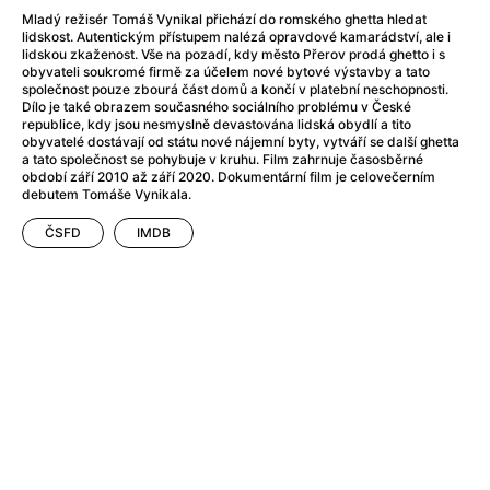
After Party
(2024)
Mladý režisér Tomáš Vynikal přichází do romského ghetta hledat
After: Odloučení
(2023)
lidskost. Autentickým přístupem nalézá opravdové kamarádství, ale i
After: Pouto
(2022)
lidskou zkaženost. Vše na pozadí, kdy město Přerov prodá ghetto i s
obyvateli soukromé firmě za účelem nové bytové výstavby a tato
Aftersun
(2022)
společnost pouze zbourá část domů a končí v platební neschopnosti.
Agent 69 Jensen: Ve znamení štíra
(1977)
Dílo je také obrazem současného sociálního problému v České
republice, kdy jsou nesmyslně devastována lidská obydlí a tito
Agent Čuník
(2024)
obyvatelé dostávají od státu nové nájemní byty, vytváří se další ghetta
Agenti štěstí
(2024)
a tato společnost se pohybuje v kruhu. Film zahrnuje časosběrné
období září 2010 až září 2020. Dokumentární film je celovečerním
Ahoj a díky!
(2025)
debutem Tomáše Vynikala.
Air: Zrození legendy
(2023)
ČSFD
IMDB
Akce Monaco
(2025)
Alibi na klíč: Den D
(2023)
Alita: Bojový Anděl
(2019)
Alma a Oskar
(2023)
Alpha
(2025)
Amatér
(2025)
Amélie z Montmartru
(2001)
Amerikánka
(2024)
AMOOSED: losí odysea
(2025)
Anakonda
(2025)