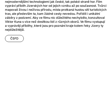
After Party
(2024)
nejmodernějšími technologiemi jak české, tak polské straně hor. Film
vypráví příběh Jizerských hor od jejich vzniku až po současnost. Tvůrci
After: Odloučení
(2023)
mapovali živou i neživou přírodu, místa protkaná hustou sítí turistických
After: Pouto
(2022)
tras, ale především ta, kam žádné cesty nevedou. Pořídili i unikátní
záběry z podzemí. Aby ve filmu nic důležitého nechybělo, konzultoval
Aftersun
(2022)
Viktor Kuna s více než desítkou lidí z různých oborů. Ve filmu vystupují
Agent 69 Jensen: Ve znamení štíra
(1977)
a vyprávějí příběhy, které jsou pro poznání kraje kolem řeky Jizery ty
nejdůležitější.
Agent Čuník
(2024)
Agenti štěstí
(2024)
ČSFD
Ahoj a díky!
(2025)
Air: Zrození legendy
(2023)
Akce Monaco
(2025)
Alibi na klíč: Den D
(2023)
Alita: Bojový Anděl
(2019)
Alma a Oskar
(2023)
Alpha
(2025)
Amatér
(2025)
Amélie z Montmartru
(2001)
Amerikánka
(2024)
AMOOSED: losí odysea
(2025)
Anakonda
(2025)