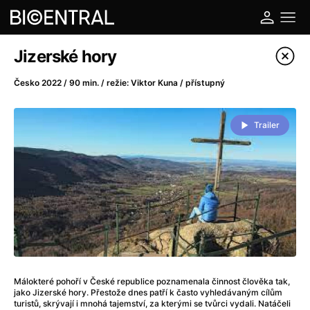
Katalog filmů
Jizerské hory
Filtrovat program
Česko 2022 / 90 min. / režie: Viktor Kuna / přístupný
A
-
Trailer
A do kuchyně!
(2022)
A je to tady zas!
(2026)
A máme, co jsme chtěli
(2023)
A pak přišla láska...
(2022)
Aalto: Architektura emocí
(2020)
ABBA: The Movie - Fan Event
(1977)
Ada
(2021)
Adam Ondra: Posunout hranice
(2022)
Málokteré pohoří v České republice poznamenala činnost člověka tak,
jako Jizerské hory. Přestože dnes patří k často vyhledávaným cílům
Addamsova rodina 2
(2021)
turistů, skrývají i mnohá tajemství, za kterými se tvůrci vydali. Natáčeli