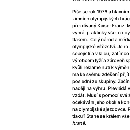
klíč: Den D
(2023)
Andy Warhol – americký sen
(20
jový Anděl
(2019)
Aneta
(2024)
Píše se rok 1976 a hlavním
skar
(2023)
Animale
(2024)
zimních olympijských hrác
025)
Annette
(2021)
přezdívaný Kaiser Franz. 
2025)
Anora
(2024)
vyhrál prakticky vše, co b
 Montmartru
(2001)
Ant-Man a Wasp: Quantumania
tlakem. Celý národ a média
nka
(2024)
Antikrist
(2009)
olympijské vítězství. Jeho
: losí odysea
(2025)
Apokalypsa: Final Cut
(1979)
sebejistí a v klidu, zatímc
a
(2025)
Aquaman a ztracené království
výrobcem lyží a zároveň 
ti
(2015)
Architekt
(2025)
kvůli reklamě nutí k výměn
e pádu
(2023)
Architektura ČSSR 58–89
(2024
má ke svému zděšení přijít
ně
(2005)
Arco
(2025)
poslední ze skupiny. Zač
ně 2
(2016)
Armand
(2024)
naději na výhru. Převládá 
 vejce
(1985)
Arrietty ze světa půjčovníčků
(2
vzdát. Musí s pomocí své ži
André Rieu's 2025 Maastricht Concert: Waltz the Night Away!
Arvéd
(2022)
(2025)
očekávání jeho okolí a kon
na olympijské sjezdovce. 
tlaku? Stane se králem vš
hraně
.