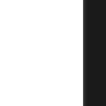
+
+
+
+