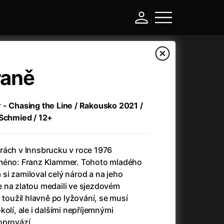
raně
 - Chasing the Line / Rakousko 2021 /
 Schmied / 12+
rách v Innsbrucku v roce 1976
jméno: Franz Klammer. Tohoto mladého
si zamiloval celý národ a na jeho
-
 na zlatou medaili ve sjezdovém
 toužil hlavně po lyžování, se musí
a
(2024)
Asterix a Obelix: Říše středu
(2023)
olí, ale i dalšími nepříjemnými
e
(2024)
Asterix: Sídliště bohů
(2015)
oprovází.