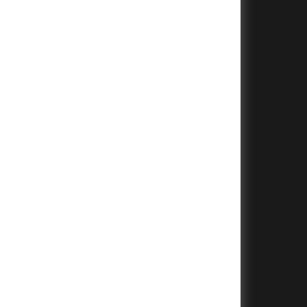
+
+
+
+