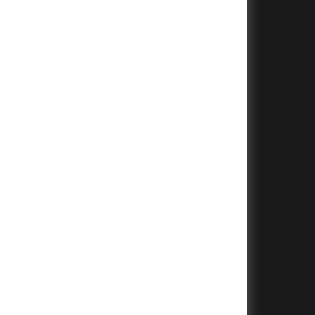
+
+
+
+