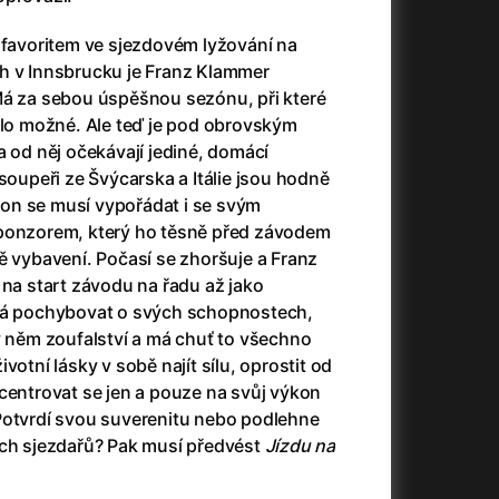
23)
Asteroid City
(2023)
Ať prší
(2025)
 favoritem ve sjezdovém lyžování na
Atlas ptáků
(2021)
h v Innsbrucku je Franz Klammer
Audience | NT Live
(2013)
Má za sebou úspěšnou sezónu, při které
Avatar
(2009)
ylo možné. Ale teď je pod obrovským
(2023)
Avatar: Oheň a popel
(2025)
 od něj očekávají jediné, domácí
Avatar: The Way of Water
(2022)
 soupeři ze Švýcarska a Itálie jsou hodně
Až na konec světa
(2024)
o on se musí vypořádat i se svým
(2023)
Až na věky
(2024)
sponzorem, který ho těsně před závodem
Až přijde kocour
(1963)
ě vybavení. Počasí se zhoršuje a Franz
)
Až vyjde měsíc
(2012)
 na start závodu na řadu až jako
Až zařve lev
(2022)
íná pochybovat o svých schopnostech,
Aznavour
(2024)
v něm zoufalství a má chuť to všechno
010)
votní lásky v sobě najít sílu, oprostit od
centrovat se jen a pouze na svůj výkon
Potvrdí svou suverenitu nebo podlehne
ech sjezdařů? Pak musí předvést
Jízdu na