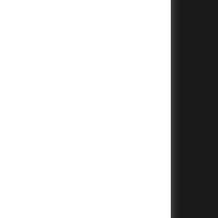
+
+
+
+