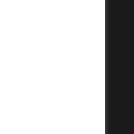
+
+
+
+
+