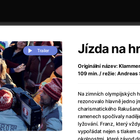
Jízda na h
Trailer
Originální název: Klammer
109 min. / režie: Andreas
 festivaly
Řazení dle abecedy
Na zimních olympijských h
rezonovalo hlavně jedno 
charismatického Rakušana 
ramenech spočívaly naděje
lyžování. Franz, který vždy
zení legendy
(2023)
Andrea Bocelli 30: Oslava jubile
vypořádat nejen s tlakem ok
naco
(2025)
Andrea Bocelli: Because I Believ
okolnostmi, které závod d