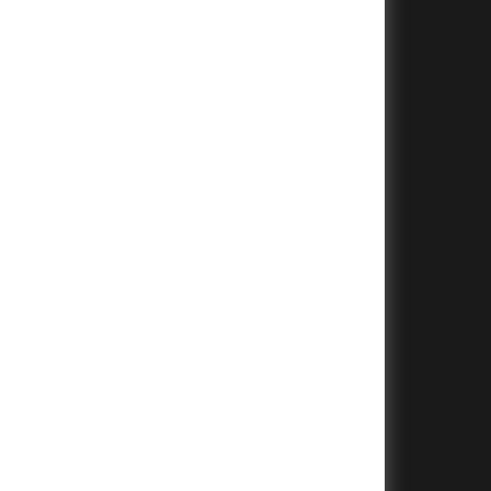
+
+
+
+
+