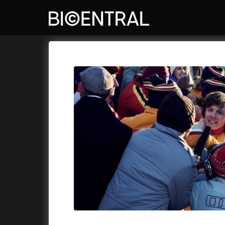
Katalog filmů
Bio Central
Cykly a
A
A do kuchyně!
(2022)
Air: Zro
A je to tady zas!
(2026)
Akce Mo