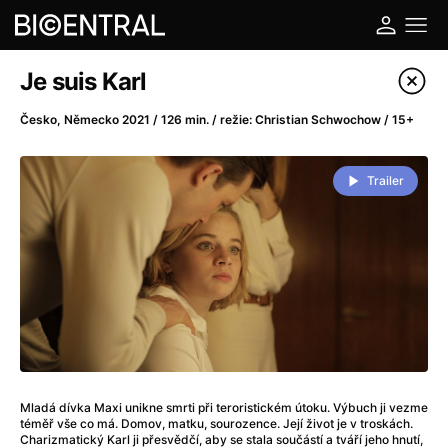
Katalog filmů
Je suis Karl
Filtrovat program
Česko, Německo 2021 / 126 min. / režie: Christian Schwochow / 15+
A
-
Trailer
A do kuchyně!
(2022)
A je to tady zas!
(2026)
A máme, co jsme chtěli
(2023)
A pak přišla láska...
(2022)
Aalto: Architektura emocí
(2020)
ABBA: The Movie - Fan Event
(1977)
Ada
(2021)
Adam Ondra: Posunout hranice
(2022)
Mladá dívka Maxi unikne smrti při teroristickém útoku. Výbuch ji vezme
téměř vše co má. Domov, matku, sourozence. Její život je v troskách.
Addamsova rodina 2
(2021)
Charizmatický Karl ji přesvědčí, aby se stala součástí a tváří jeho hnutí,