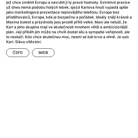
After Party
(2024)
jež chce změnit Evropu a navrátit jí ty pravé hodnoty. Extrémní pravice
už dnes nemá podobu holých lebek, sjezd Karlova hnutí vypadá spíše
After: Odloučení
(2023)
jako marketingová prezentace nejnovějšího telefonu. Evropa bez
After: Pouto
(2022)
přistěhovalců, Evropa, kde je bezpečno a pořádek. Ideály znějí krásně a
Maxina bolest a prázdnota jsou prostě příliš velké. Maxi ale netuší, že
Aftersun
(2022)
Karl a jeho skupina mají ve skutečnosti mnohem větší a ambicióznější
Agent 69 Jensen: Ve znamení štíra
(1977)
plán. Její příběh jim může na chvíli dodat sílu a sympatie veřejnosti, ale
to nestačí. Kdo chce skutečnou moc, nesmí se bát krve a ohně. Je suis
Agent Čuník
(2024)
Karl. Sláva vítězství.
Agenti štěstí
(2024)
Ahoj a díky!
(2025)
ČSFD
IMDB
Air: Zrození legendy
(2023)
Akce Monaco
(2025)
Alibi na klíč: Den D
(2023)
Alita: Bojový Anděl
(2019)
Alma a Oskar
(2023)
Alpha
(2025)
Amatér
(2025)
Amélie z Montmartru
(2001)
Amerikánka
(2024)
AMOOSED: losí odysea
(2025)
Anakonda
(2025)