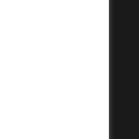
+
+
+
+
+