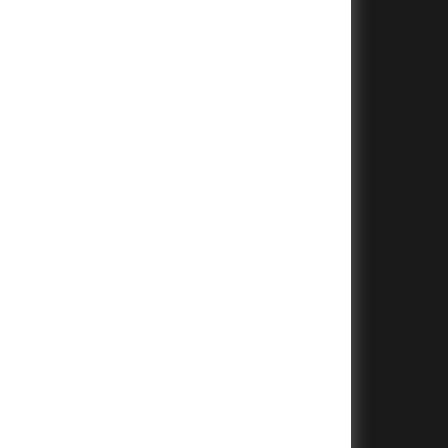
+
+
+
+