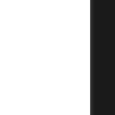
+
+
+
+