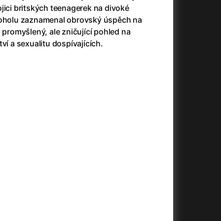
23)
Asteroid City
(2023)
jici britských teenagerek na divoké
Ať prší
(2025)
lkoholu zaznamenal obrovský úspěch na
Atlas ptáků
(2021)
 promyšlený, ale zničující pohled na
Audience | NT Live
(2013)
ví a sexualitu dospívajících.
Avatar
(2009)
(2023)
Avatar: Oheň a popel
(2025)
Avatar: The Way of Water
(2022)
Až na konec světa
(2024)
(2023)
Až na věky
(2024)
Až přijde kocour
(1963)
)
Až vyjde měsíc
(2012)
Až zařve lev
(2022)
Aznavour
(2024)
010)