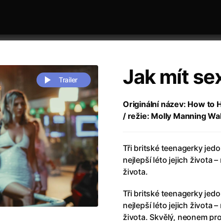
Jak mít se
Trailer
Originální název: How to H
/ režie: Molly Manning Wa
 festivaly
Řazení dle abecedy
Tři britské teenagerky jedo
nejlepší léto jejich života
života.
Tři britské teenagerky jedo
zení legendy
(2023)
Andrea Bocelli 30: Oslava jubile
nejlepší léto jejich života
naco
(2025)
Andrea Bocelli: Because I Believ
života. Skvělý, neonem pr