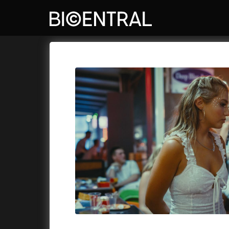
Katalog filmů
Bio Central
Cykly a
A
A do kuchyně!
(2022)
Air: Zro
A je to tady zas!
(2026)
Akce Mo