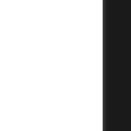
+
+
+
+