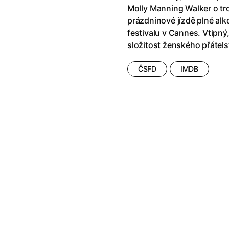
klíč: Den D
(2023)
Andy Warhol – americký sen
(20
Molly Manning Walker o tro
jový Anděl
(2019)
Aneta
(2024)
prázdninové jízdě plné a
skar
(2023)
Animale
(2024)
festivalu v Cannes. Vtipný,
025)
Annette
(2021)
složitost ženského přátelst
2025)
Anora
(2024)
 Montmartru
(2001)
Ant-Man a Wasp: Quantumania
ČSFD
IMDB
nka
(2024)
Antikrist
(2009)
: losí odysea
(2025)
Apokalypsa: Final Cut
(1979)
a
(2025)
Aquaman a ztracené království
ti
(2015)
Architekt
(2025)
e pádu
(2023)
Architektura ČSSR 58–89
(2024
ně
(2005)
Arco
(2025)
ně 2
(2016)
Armand
(2024)
 vejce
(1985)
Arrietty ze světa půjčovníčků
(2
André Rieu's 2025 Maastricht Concert: Waltz the Night Away!
Arvéd
(2022)
(2025)