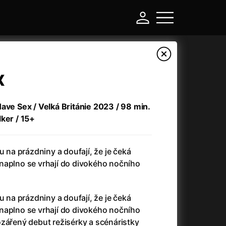
x
ave Sex / Velká Británie 2023 / 98 min.
lker / 15+
u na prázdniny a doufají, že je čeká
 – naplno se vrhají do divokého nočního
-
u na prázdniny a doufají, že je čeká
a
(2024)
Asterix a Obelix: Říše středu
(2023)
 – naplno se vrhají do divokého nočního
e
(2024)
Asterix: Sídliště bohů
(2015)
ozářený debut režisérky a scénáristky