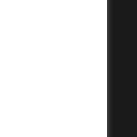
+
+
+
+