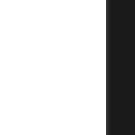
+
+
+
+
+