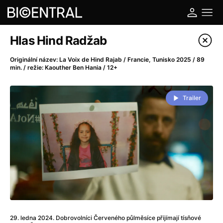
Katalog filmů
Hlas Hind Radžab
Filtrovat program
Originální název: La Voix de Hind Rajab / Francie, Tunisko 2025 / 89
min. / režie: Kaouther Ben Hania / 12+
A
-
Trailer
A do kuchyně!
(2022)
A je to tady zas!
(2026)
A máme, co jsme chtěli
(2023)
A pak přišla láska...
(2022)
Aalto: Architektura emocí
(2020)
ABBA: The Movie - Fan Event
(1977)
Ada
(2021)
Adam Ondra: Posunout hranice
(2022)
Addamsova rodina 2
(2021)
29. ledna 2024. Dobrovolníci Červeného půlměsíce přijímají tísňové