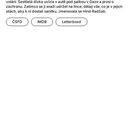
After Party
(2024)
volání. Šestiletá dívka uvízla v autě pod palbou v Gaze a prosí o
záchranu. Zatímco se ji snaží udržet na lince, dělají vše, co je v jejich
After: Odloučení
(2023)
silách, aby k ní dostali sanitku. Jmenovala se Hind Radžab.
After: Pouto
(2022)
ČSFD
IMDB
Letterboxd
Aftersun
(2022)
Agent 69 Jensen: Ve znamení štíra
(1977)
Agent Čuník
(2024)
Agenti štěstí
(2024)
Ahoj a díky!
(2025)
Air: Zrození legendy
(2023)
Akce Monaco
(2025)
Alibi na klíč: Den D
(2023)
Alita: Bojový Anděl
(2019)
Alma a Oskar
(2023)
Alpha
(2025)
Amatér
(2025)
Amélie z Montmartru
(2001)
Amerikánka
(2024)
AMOOSED: losí odysea
(2025)
Anakonda
(2025)