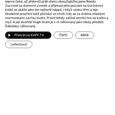
After Party
(2024)
teprve čeká, až překročí práh domu okouzlujícího pana Reeda.
Zazvonit na domovní zvonek a přijmout jeho pozvání na borůvkový
After: Odloučení
(2023)
koláč se ukáže jako ten nejhorší nápad, i když venku hřmí a leje.
After: Pouto
(2022)
Skutečné prozření totiž přichází ve chvíli, kdy se za dvěma mladými
mormonkami zavřou dveře. Právě tehdy začíná smrtící hra na kočku a
Aftersun
(2022)
myš. A její stvořitel Hugh Grant je v ní rafinovaný jako nikdy předtím.
Agent 69 Jensen: Ve znamení štíra
(1977)
Ďábelsky rafinovaný.
Agent Čuník
(2024)
Přehrát na KVIFF.TV
ČSFD
IMDB
Agenti štěstí
(2024)
Ahoj a díky!
(2025)
Letterboxd
Air: Zrození legendy
(2023)
Akce Monaco
(2025)
Alibi na klíč: Den D
(2023)
Alita: Bojový Anděl
(2019)
Alma a Oskar
(2023)
Alpha
(2025)
Amatér
(2025)
Amélie z Montmartru
(2001)
Amerikánka
(2024)
AMOOSED: losí odysea
(2025)
Anakonda
(2025)