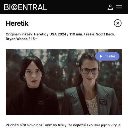
Katalog filmů
Heretik
Filtrovat program
Originální název: Heretic / USA 2024 / 110 min. / režie: Scott Beck,
Bryan Woods / 15+
A
-
Trailer
A do kuchyně!
(2022)
A je to tady zas!
(2026)
A máme, co jsme chtěli
(2023)
A pak přišla láska...
(2022)
Aalto: Architektura emocí
(2020)
ABBA: The Movie - Fan Event
(1977)
Ada
(2021)
Adam Ondra: Posunout hranice
(2022)
Addamsova rodina 2
(2021)
Přichází šířit slovo boží, aniž by tušily, že nejtěžší zkouška jejich víry je