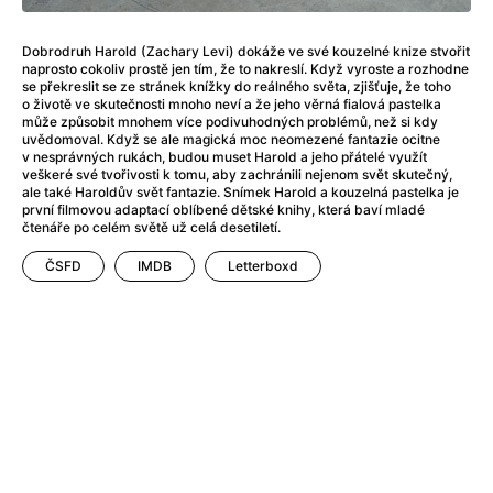
After Party
(2024)
After: Odloučení
(2023)
Dobrodruh Harold (Zachary Levi) dokáže ve své kouzelné knize stvořit
After: Pouto
(2022)
naprosto cokoliv prostě jen tím, že to nakreslí. Když vyroste a rozhodne
Aftersun
(2022)
se překreslit se ze stránek knížky do reálného světa, zjišťuje, že toho
o životě ve skutečnosti mnoho neví a že jeho věrná fialová pastelka
Agent 69 Jensen: Ve znamení štíra
(1977)
může způsobit mnohem více podivuhodných problémů, než si kdy
Agent Čuník
(2024)
uvědomoval. Když se ale magická moc neomezené fantazie ocitne
v nesprávných rukách, budou muset Harold a jeho přátelé využít
Agenti štěstí
(2024)
veškeré své tvořivosti k tomu, aby zachránili nejenom svět skutečný,
Ahoj a díky!
(2025)
ale také Haroldův svět fantazie. Snímek Harold a kouzelná pastelka je
první filmovou adaptací oblíbené dětské knihy, která baví mladé
Air: Zrození legendy
(2023)
čtenáře po celém světě už celá desetiletí.
Akce Monaco
(2025)
Alibi na klíč: Den D
ČSFD
IMDB
(2023)
Letterboxd
Alita: Bojový Anděl
(2019)
Alma a Oskar
(2023)
Alpha
(2025)
Amatér
(2025)
Amélie z Montmartru
(2001)
Amerikánka
(2024)
AMOOSED: losí odysea
(2025)
Anakonda
(2025)