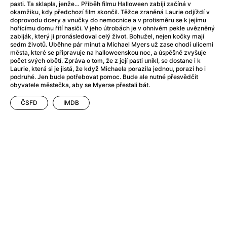
After Party
(2024)
pasti. Ta sklapla, jenže… Příběh filmu Halloween zabíjí začíná v
okamžiku, kdy předchozí film skončil. Těžce zraněná Laurie odjíždí v
After: Odloučení
(2023)
doprovodu dcery a vnučky do nemocnice a v protisměru se k jejímu
After: Pouto
(2022)
hořícímu domu řítí hasiči. V jeho útrobách je v ohnivém pekle uvězněný
zabiják, který ji pronásledoval celý život. Bohužel, nejen kočky mají
Aftersun
(2022)
sedm životů. Uběhne pár minut a Michael Myers už zase chodí ulicemi
Agent 69 Jensen: Ve znamení štíra
(1977)
města, které se připravuje na halloweenskou noc, a úspěšně zvyšuje
počet svých obětí. Zpráva o tom, že z její pasti unikl, se dostane i k
Agent Čuník
(2024)
Laurie, která si je jistá, že když Michaela porazila jednou, porazí ho i
Agenti štěstí
(2024)
podruhé. Jen bude potřebovat pomoc. Bude ale nutné přesvědčit
obyvatele městečka, aby se Myerse přestali bát.
Ahoj a díky!
(2025)
Air: Zrození legendy
(2023)
ČSFD
IMDB
Akce Monaco
(2025)
Alibi na klíč: Den D
(2023)
Alita: Bojový Anděl
(2019)
Alma a Oskar
(2023)
Alpha
(2025)
Amatér
(2025)
Amélie z Montmartru
(2001)
Amerikánka
(2024)
AMOOSED: losí odysea
(2025)
Anakonda
(2025)