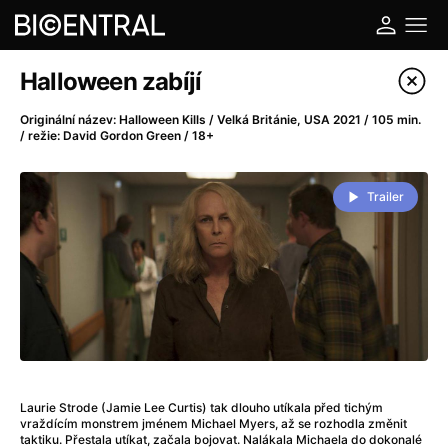
Katalog filmů
Halloween zabíjí
Filtrovat program
Originální název: Halloween Kills / Velká Británie, USA 2021 / 105 min.
/ režie: David Gordon Green / 18+
A
-
Trailer
A do kuchyně!
(2022)
A je to tady zas!
(2026)
A máme, co jsme chtěli
(2023)
A pak přišla láska...
(2022)
Aalto: Architektura emocí
(2020)
ABBA: The Movie - Fan Event
(1977)
Ada
(2021)
Adam Ondra: Posunout hranice
(2022)
Laurie Strode (Jamie Lee Curtis) tak dlouho utíkala před tichým
vraždícím monstrem jménem Michael Myers, až se rozhodla změnit
Addamsova rodina 2
(2021)
taktiku. Přestala utíkat, začala bojovat. Nalákala Michaela do dokonalé