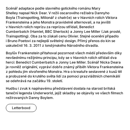
After Party
(2024)
After: Odloučení
(2023)
Scénář adaptace podle slavného gotického románu Mary
Shelley napsal Nick Dear. V režii oscarového režiséra Dannyho
After: Pouto
(2022)
Boyla (Trainspotting, Milionář z chatrče) se v hlavních rolích Viktora
Aftersun
(2022)
Frankensteina a jeho Monstra pravidelně alternovali, a na jevišti
v hlavních rolích reprízu za reprízou střídali, Benedict
Agent 69 Jensen: Ve znamení štíra
(1977)
Cumberbatch (Hamlet, BBC Sherlock) a Jonny Lee Miller (Jak prosté,
Agent Čuník
(2024)
Trainspotting). Oba za to získali cenu Olivier. Stejné ocenění připadlo
i Bruno Poetovi za nejlepší světelný design. Přímý přenos do kin se
Agenti štěstí
(2024)
uskutečnil 16. 3. 2011 z londýnského Národního divadla.
Ahoj a díky!
(2025)
Boylův Frankenstein přitahoval pozornost všech médií především díky
Air: Zrození legendy
(2023)
nevšednímu režijnímu principu, kdy se v hlavních rolích střídali dva
herci: Benedict Cumberbatch a Jonny Lee Miller. Scénář Nicka Deara
Akce Monaco
(2025)
je rovněž originální, vypráví dobře známý příběh Viktora Frankensteina
Alibi na klíč: Den D
(2023)
z pohledu jím stvořeného Monstra. Hra o kreatuře sestavené z kusů těl
a probuzené do krutého světa lidí za pomoci prazvláštních chemikálií
Alita: Bojový Anděl
(2019)
se odehrává na začátku 19. století.
Alma a Oskar
(2023)
Hudbu i zvuk k napínavému představení dostala na starost britská
Alpha
(2025)
taneční legenda Underworld, jejíž skladby se objevily ve všech filmech
režírovaných Danny Boylem.
Amatér
(2025)
Amélie z Montmartru
(2001)
Letterboxd
Amerikánka
(2024)
AMOOSED: losí odysea
(2025)
Anakonda
(2025)