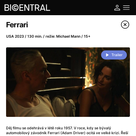
Katalog filmů
Ferrari
Filtrovat program
USA 2023 / 130 min. / režie: Michael Mann / 15+
A
-
Trailer
A do kuchyně!
(2022)
A je to tady zas!
(2026)
A máme, co jsme chtěli
(2023)
A pak přišla láska...
(2022)
Aalto: Architektura emocí
(2020)
ABBA: The Movie - Fan Event
(1977)
Ada
(2021)
Adam Ondra: Posunout hranice
(2022)
Děj filmu se odehrává v létě roku 1957. V roce, kdy se bývalý
Addamsova rodina 2
(2021)
automobilový závodník Ferrari (Adam Driver) ocitá ve velké krizi. Řeší