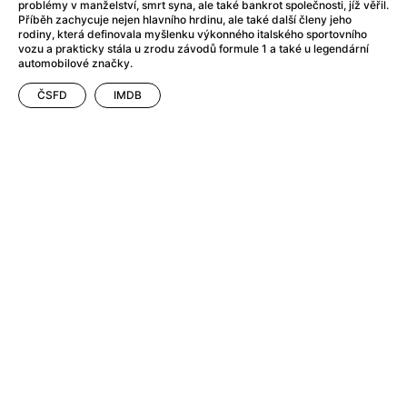
After Party
(2024)
problémy v manželství, smrt syna, ale také bankrot společnosti, jíž věřil.
Příběh zachycuje nejen hlavního hrdinu, ale také další členy jeho
After: Odloučení
(2023)
rodiny, která definovala myšlenku výkonného italského sportovního
After: Pouto
(2022)
vozu a prakticky stála u zrodu závodů formule 1 a také u legendární
automobilové značky.
Aftersun
(2022)
Agent 69 Jensen: Ve znamení štíra
(1977)
ČSFD
IMDB
Agent Čuník
(2024)
Agenti štěstí
(2024)
Ahoj a díky!
(2025)
Air: Zrození legendy
(2023)
Akce Monaco
(2025)
Alibi na klíč: Den D
(2023)
Alita: Bojový Anděl
(2019)
Alma a Oskar
(2023)
Alpha
(2025)
Amatér
(2025)
Amélie z Montmartru
(2001)
Amerikánka
(2024)
AMOOSED: losí odysea
(2025)
Anakonda
(2025)