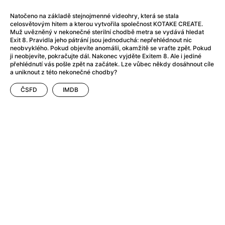
After Party
(2024)
After: Odloučení
(2023)
Natočeno na základě stejnojmenné videohry, která se stala
celosvětovým hitem a kterou vytvořila společnost KOTAKE CREATE.
After: Pouto
(2022)
Muž uvězněný v nekonečné sterilní chodbě metra se vydává hledat
Aftersun
(2022)
Exit 8. Pravidla jeho pátrání jsou jednoduchá: nepřehlédnout nic
neobvyklého. Pokud objevíte anomálii, okamžitě se vraťte zpět. Pokud
Agent 69 Jensen: Ve znamení štíra
(1977)
ji neobjevíte, pokračujte dál. Nakonec vyjděte Exitem 8. Ale i jediné
Agent Čuník
(2024)
přehlédnutí vás pošle zpět na začátek. Lze vůbec někdy dosáhnout cíle
a uniknout z této nekonečné chodby?
Agenti štěstí
(2024)
Ahoj a díky!
(2025)
ČSFD
IMDB
Air: Zrození legendy
(2023)
Akce Monaco
(2025)
Alibi na klíč: Den D
(2023)
Alita: Bojový Anděl
(2019)
Alma a Oskar
(2023)
Alpha
(2025)
Amatér
(2025)
Amélie z Montmartru
(2001)
Amerikánka
(2024)
AMOOSED: losí odysea
(2025)
Anakonda
(2025)