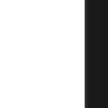
+
+
+
+