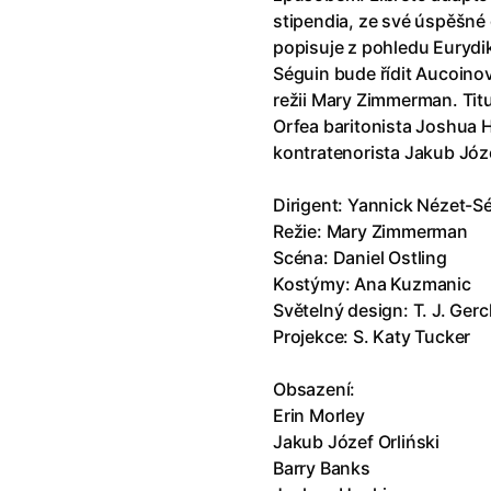
klíč: Den D
(2023)
Andy Warhol – americký sen
(20
stipendia, ze své úspěšné 
jový Anděl
(2019)
Aneta
(2024)
popisuje z pohledu Eurydi
skar
(2023)
Animale
(2024)
Séguin bude řídit Aucoino
025)
Annette
(2021)
režii Mary Zimmerman. Titul
2025)
Anora
(2024)
Orfea baritonista Joshua H
 Montmartru
(2001)
Ant-Man a Wasp: Quantumania
kontratenorista Jakub Józe
nka
(2024)
Antikrist
(2009)
: losí odysea
(2025)
Apokalypsa: Final Cut
(1979)
Dirigent: Yannick Nézet-S
a
(2025)
Aquaman a ztracené království
Režie: Mary Zimmerman
ti
(2015)
Architekt
(2025)
Scéna: Daniel Ostling
e pádu
(2023)
Architektura ČSSR 58–89
(2024
Kostýmy: Ana Kuzmanic
ně
(2005)
Arco
(2025)
Světelný design: T. J. Ger
ně 2
(2016)
Armand
(2024)
Projekce: S. Katy Tucker
 vejce
(1985)
Arrietty ze světa půjčovníčků
(2
André Rieu's 2025 Maastricht Concert: Waltz the Night Away!
Arvéd
(2022)
(2025)
Obsazení:
Erin Morley
Jakub Józef Orliński
Barry Banks