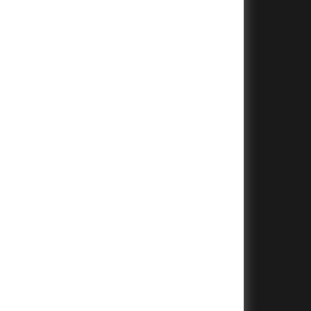
+
+
+
+