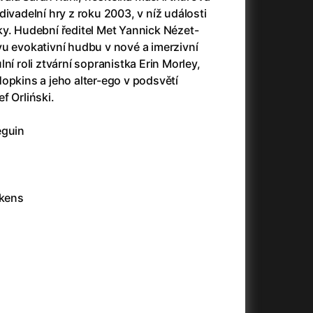
23)
Asteroid City
(2023)
divadelní hry z roku 2003, v níž události
Ať prší
(2025)
ky. Hudební ředitel Met Yannick Nézet-
Atlas ptáků
(2021)
vu evokativní hudbu v nové a imerzivní
Audience | NT Live
(2013)
ní roli ztvární sopranistka Erin Morley,
Avatar
(2009)
opkins a jeho alter-ego v podsvětí
(2023)
Avatar: Oheň a popel
(2025)
f Orliński.
Avatar: The Way of Water
(2022)
Až na konec světa
(2024)
éguin
(2023)
Až na věky
(2024)
Až přijde kocour
(1963)
)
Až vyjde měsíc
(2012)
Až zařve lev
(2022)
ckens
Aznavour
(2024)
010)