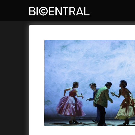
Katalog filmů
Bio Central
Cykly a
A
A do kuchyně!
(2022)
Air: Zro
A je to tady zas!
(2026)
Akce Mo