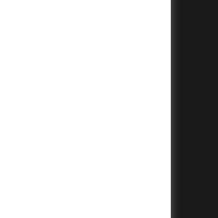
+
+
+
+