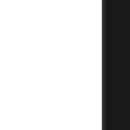
+
+
+
+