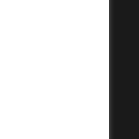
+
+
+
+
+