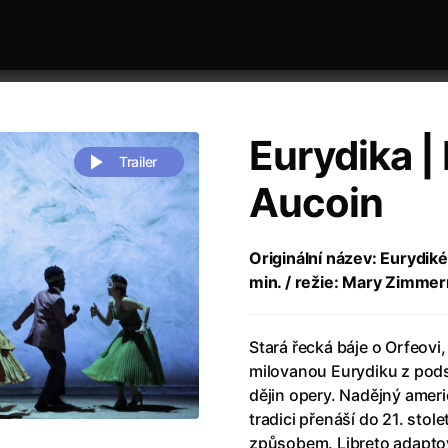
Eurydika 
Trailer
Aucoin
 festivaly
Řazení dle abecedy
Originální název: Eurydik
min. / režie: Mary Zimme
Stará řecká báje o Orfeovi
milovanou Eurydiku z podsv
dějin opery. Nadějný amer
zení legendy
(2023)
Andrea Bocelli 30: Oslava jubile
tradici přenáší do 21. stol
naco
(2025)
Andrea Bocelli: Because I Believ
způsobem. Libreto adaptov