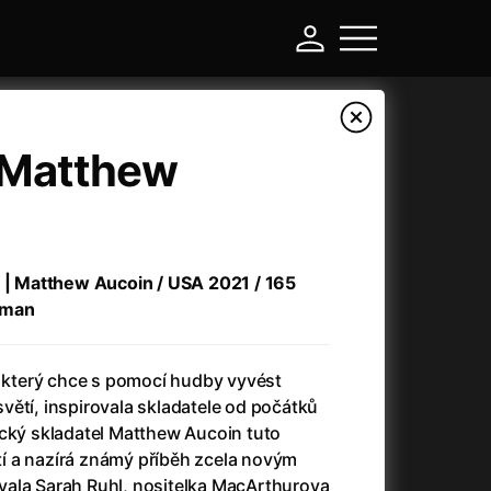
| Matthew
é | Matthew Aucoin / USA 2021 / 165
rman
, který chce s pomocí hudby vyvést
-
ětí, inspirovala skladatele od počátků
ický skladatel Matthew Aucoin tuto
a
(2024)
Asterix a Obelix: Říše středu
(2023)
etí a nazírá známý příběh zcela novým
e
(2024)
Asterix: Sídliště bohů
(2015)
ala Sarah Ruhl, nositelka MacArthurova