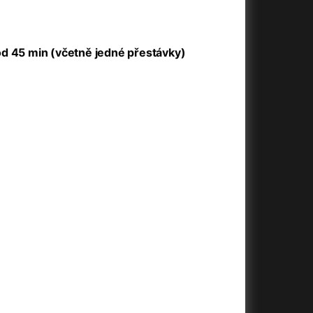
+
od 45 min (včetně jedné přestávky)
+
+
+
+