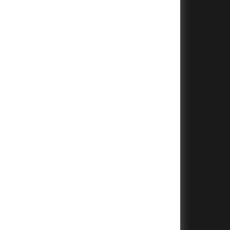
+
+
+
+