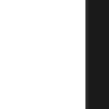
+
+
+
+
+