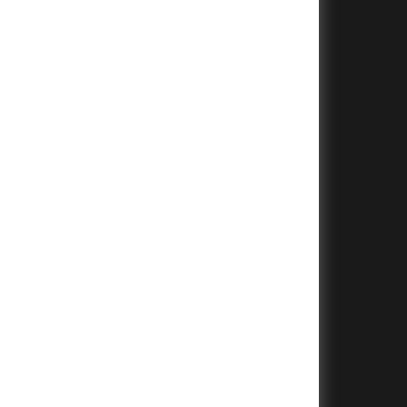
+
+
+
+
+