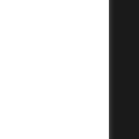
+
+
+
+