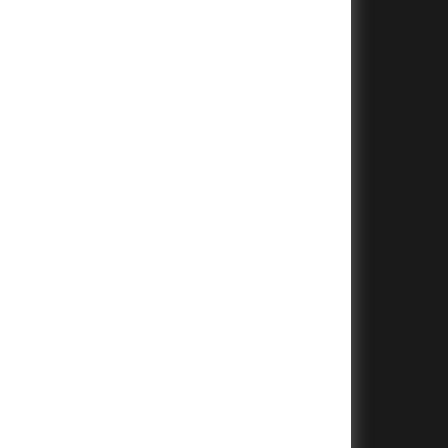
+
+
+
+