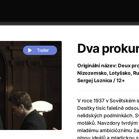
Dva prokur
Trailer
Originální název: Deux pr
Nizozemsko, Lotyšsko, Rum
 festivaly
Řazení dle abecedy
Sergej Loznica / 12+
V roce 1937 v Sovětském s
Desítky tisíc falešně ods
nelidských podmínkách. Sv
motáků. Navzdory tvrdým 
zení legendy
(2023)
Andrea Bocelli 30: Oslava jubile
mladému ambicióznímu žal
naco
(2025)
Andrea Bocelli: Because I Believ
plnou ideálů a mladickou s