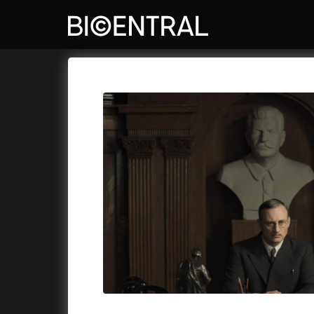
Katalog filmů
Bio Central
Cykly a
A
A do kuchyně!
(2022)
Air: Zro
A je to tady zas!
(2026)
Akce Mo