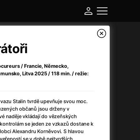
átoři
ocureurs / Francie, Německo,
unsko, Litva 2025 / 118 min. / režie:
vazu Stalin tvrdě upevňuje svou moc.
ouzených občanů jsou drženy v
-
é naděje vkládají do vězeňských
kontrolám se jeden ze vzkazů dostane k
a
(2024)
Asterix a Obelix: Říše středu
(2023)
obci Alexandru Korněvovi. S hlavou
e
(2024)
Asterix: Sídliště bohů
(2015)
veřepostí se v době nejtvrdších