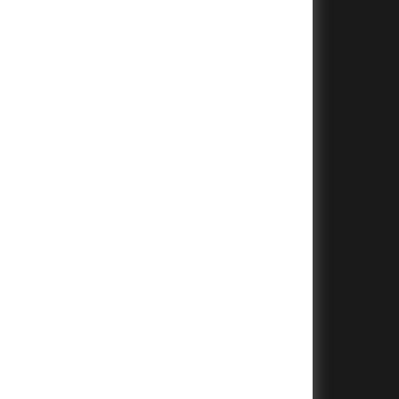
+
+
+
+