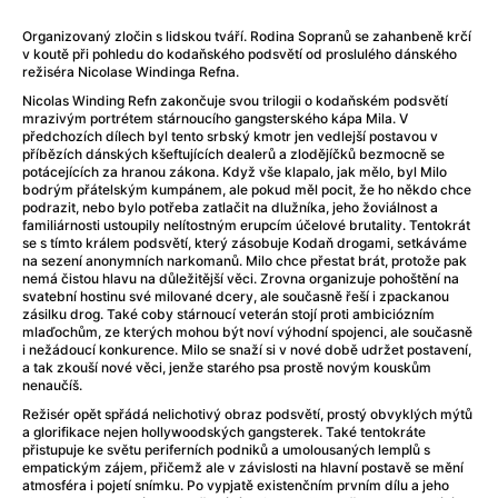
After Party
(2024)
After: Odloučení
(2023)
Organizovaný zločin s lidskou tváří. Rodina Sopranů se zahanbeně krčí
v koutě při pohledu do kodaňského podsvětí od proslulého dánského
After: Pouto
(2022)
režiséra Nicolase Windinga Refna.
Aftersun
(2022)
Nicolas Winding Refn zakončuje svou trilogii o kodaňském podsvětí
Agent 69 Jensen: Ve znamení štíra
(1977)
mrazivým portrétem stárnoucího gangsterského kápa Mila. V
Agent Čuník
(2024)
předchozích dílech byl tento srbský kmotr jen vedlejší postavou v
příbězích dánských kšeftujících dealerů a zlodějíčků bezmocně se
Agenti štěstí
(2024)
potácejících za hranou zákona. Když vše klapalo, jak mělo, byl Milo
Ahoj a díky!
(2025)
bodrým přátelským kumpánem, ale pokud měl pocit, že ho někdo chce
podrazit, nebo bylo potřeba zatlačit na dlužníka, jeho žoviálnost a
Air: Zrození legendy
(2023)
familiárnosti ustoupily nelítostným erupcím účelové brutality. Tentokrát
Akce Monaco
(2025)
se s tímto králem podsvětí, který zásobuje Kodaň drogami, setkáváme
na sezení anonymních narkomanů. Milo chce přestat brát, protože pak
Alibi na klíč: Den D
(2023)
nemá čistou hlavu na důležitější věci. Zrovna organizuje pohoštění na
Alita: Bojový Anděl
(2019)
svatební hostinu své milované dcery, ale současně řeší i zpackanou
zásilku drog. Také coby stárnoucí veterán stojí proti ambiciózním
Alma a Oskar
(2023)
mlaďochům, ze kterých mohou být noví výhodní spojenci, ale současně
Alpha
(2025)
i nežádoucí konkurence. Milo se snaží si v nové době udržet postavení,
a tak zkouší nové věci, jenže starého psa prostě novým kouskům
Amatér
(2025)
nenaučíš.
Amélie z Montmartru
(2001)
Režisér opět spřádá nelichotivý obraz podsvětí, prostý obvyklých mýtů
Amerikánka
(2024)
a glorifikace nejen hollywoodských gangsterek. Také tentokráte
přistupuje ke světu periferních podniků a umolousaných lemplů s
AMOOSED: losí odysea
(2025)
empatickým zájem, přičemž ale v závislosti na hlavní postavě se mění
Anakonda
(2025)
atmosféra i pojetí snímku. Po vypjatě existenčním prvním dílu a jeho