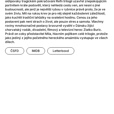
oidipovsky tragickém pokračování Refn trilogii uzavřel znepokojujícím
Anarchisti
(2015)
portrétem krále podsvětí, který nehledá cestu ven, ani nesní o jiné
Anatomie pádu
(2023)
budoucnosti, ale jenž je největší rybou v rybníce právě proto, že je ve
svém živlu. Mít na rukou krev je pro něj stejně každodenní záležitostí,
Anděl Páně
(2005)
jako kuchtit tradiční lahůdky na svatební hostinu. Cenou za jeho
Anděl Páně 2
(2016)
postavení pak není strach o život, ale pouze stres a samota. Všechny
roviny mnohoznačné postavy bravurně vystihl v Dánsku žijící
Andělské vejce
(1985)
chorvatský rodák, divadelní, filmový a televizní herec Zlatko Buric.
André Rieu's 2025 Maastricht Concert: Waltz the Night Away!
Právě on coby představitel Mila, hlavním pojítkem celé trilogie, protože
jako jediný z jejího početného hereckého ansámblu vystupuje ve všech
Andrea Bocelli 30: Oslava jubilea
(2024)
dílech.
Andrea Bocelli: Because I Believe
(2024)
ČSFD
IMDB
Letterboxd
Andy Warhol – americký sen
(2023)
Aneta
(2024)
Animale
(2024)
Annette
(2021)
Anora
(2024)
Ant-Man a Wasp: Quantumania
(2023)
Antikrist
(2009)
Apokalypsa: Final Cut
(1979)
Aquaman a ztracené království
(2023)
Architekt
(2025)
Architektura ČSSR 58–89
(2024)