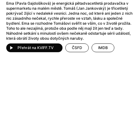
After Party
(2024)
Ema (Pavla Gajdošíková) je energická pětadvacetiletá prodavačka v
After: Odloučení
(2023)
supermarketu na malém městě. Tomáš (Jan Jankovský) je třicetiletý
pokrývač žijící v nedaleké vesnici. Jedna noc, od které ani jeden z nich
After: Pouto
(2022)
nic zásadního nečekal, rychle přeroste ve vztah, lásku a společné
Aftersun
(2022)
bydlení. Ema se rozhodne Tomášovi svěřit se vším, co v životě prožila.
Toho to ale nezajímá, protože oba podle něj mají žít jen teď a tady.
Agent 69 Jensen: Ve znamení štíra
(1977)
Náhodné setkání s minulostí ovšem nečekaně odstartuje sérii událostí,
Agent Čuník
(2024)
která obrátí životy obou dotyčných naruby.
Agenti štěstí
(2024)
Přehrát na KVIFF.TV
ČSFD
IMDB
Ahoj a díky!
(2025)
Air: Zrození legendy
(2023)
Akce Monaco
(2025)
Alibi na klíč: Den D
(2023)
Alita: Bojový Anděl
(2019)
Alma a Oskar
(2023)
Alpha
(2025)
Amatér
(2025)
Amélie z Montmartru
(2001)
Amerikánka
(2024)
AMOOSED: losí odysea
(2025)
Anakonda
(2025)