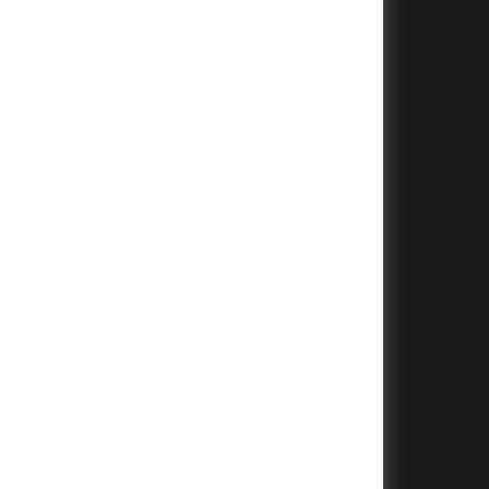
+
+
+
+