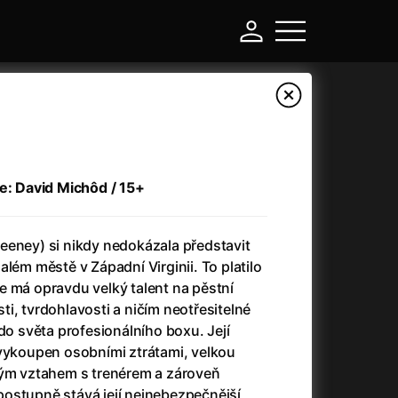
ie: David Michôd / 15+
eeney) si nikdy nedokázala představit
lém městě v Západní Virginii. To platilo
, že má opravdu velký talent na pěstní
i, tvrdohlavosti a ničím neotřesitelné
-
 do světa profesionálního boxu. Její
 vykoupen osobními ztrátami, velkou
a
(2024)
Asterix a Obelix: Říše středu
(2023)
kým vztahem s trenérem a zároveň
e
(2024)
Asterix: Sídliště bohů
(2015)
ostupně stává její nejnebezpečnější