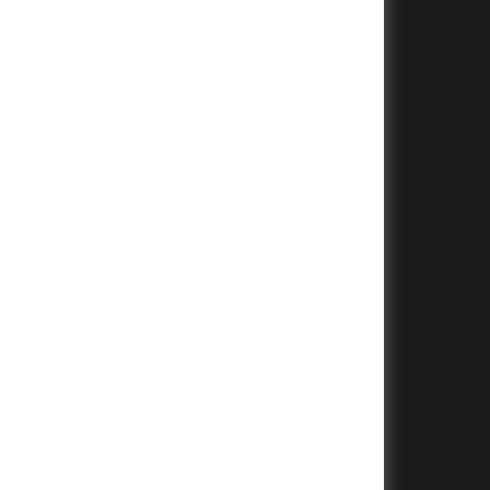
+
+
+
+