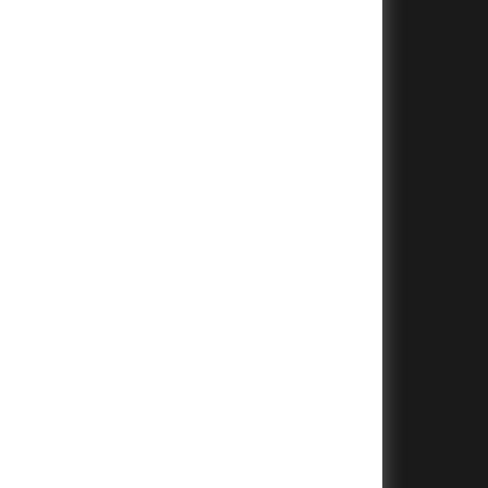
+
+
+
+
+