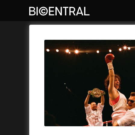
Katalog filmů
Bio Central
Cykly a
A
A do kuchyně!
(2022)
Air: Zro
A je to tady zas!
(2026)
Akce Mo