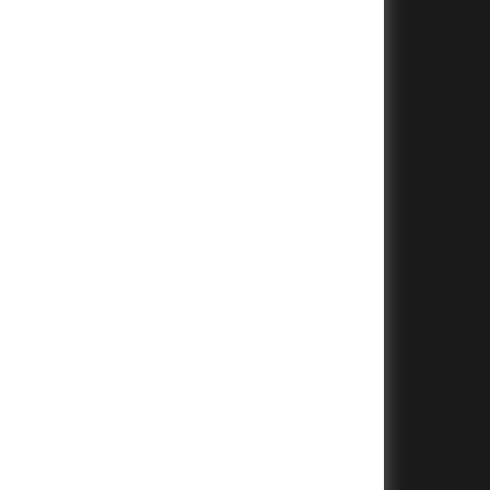
+
+
+
+
+