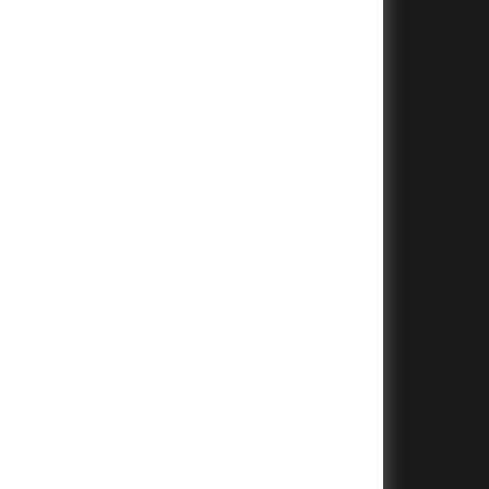
+
+
+
+