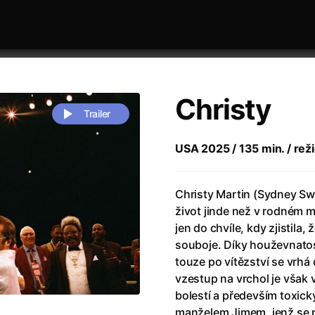
Christy
Trailer
USA 2025 / 135 min. / rež
 festivaly
Řazení dle abecedy
Christy Martin (Sydney Sw
život jinde než v rodném ma
jen do chvíle, kdy zjistila
souboje. Díky houževnatost
touze po vítězství se vrhá
vzestup na vrchol je však
zení legendy
(2023)
Andrea Bocelli 30: Oslava jubile
bolestí a především toxic
naco
(2025)
Andrea Bocelli: Because I Believ
manželem Jimem, jenž se p