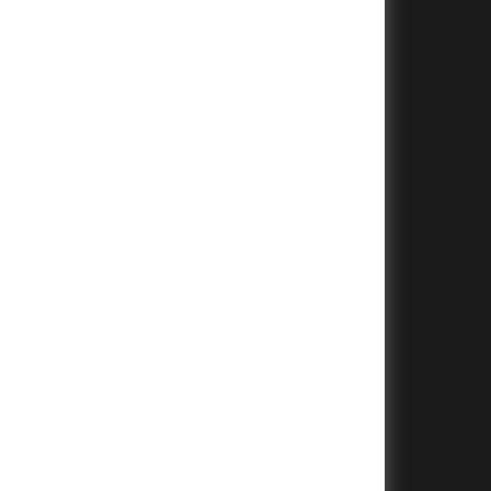
+
+
+
+