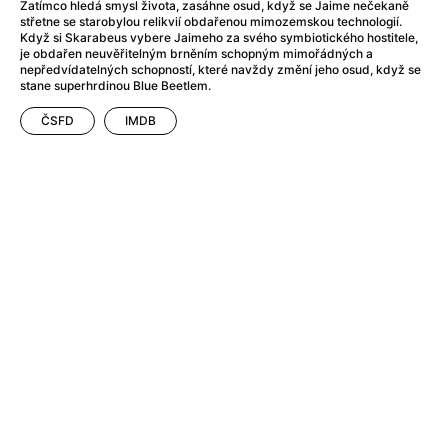
After Party
(2024)
Zatímco hledá smysl života, zasáhne osud, když se Jaime nečekaně
střetne se starobylou relikvií obdařenou mimozemskou technologií.
After: Odloučení
(2023)
Když si Skarabeus vybere Jaimeho za svého symbiotického hostitele,
After: Pouto
(2022)
je obdařen neuvěřitelným brněním schopným mimořádných a
nepředvídatelných schopností, které navždy změní jeho osud, když se
Aftersun
(2022)
stane superhrdinou Blue Beetlem.
Agent 69 Jensen: Ve znamení štíra
(1977)
ČSFD
IMDB
Agent Čuník
(2024)
Agenti štěstí
(2024)
Ahoj a díky!
(2025)
Air: Zrození legendy
(2023)
Akce Monaco
(2025)
Alibi na klíč: Den D
(2023)
Alita: Bojový Anděl
(2019)
Alma a Oskar
(2023)
Alpha
(2025)
Amatér
(2025)
Amélie z Montmartru
(2001)
Amerikánka
(2024)
AMOOSED: losí odysea
(2025)
Anakonda
(2025)