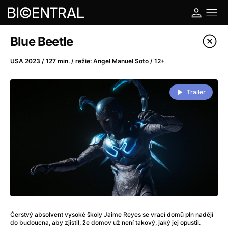
Katalog filmů
Blue Beetle
Filtrovat program
USA 2023 / 127 min. / režie: Angel Manuel Soto / 12+
A
-
Trailer
A do kuchyně!
(2022)
A je to tady zas!
(2026)
A máme, co jsme chtěli
(2023)
A pak přišla láska...
(2022)
Aalto: Architektura emocí
(2020)
ABBA: The Movie - Fan Event
(1977)
Ada
(2021)
Adam Ondra: Posunout hranice
(2022)
Čerstvý absolvent vysoké školy Jaime Reyes se vrací domů pln nadějí
Addamsova rodina 2
(2021)
do budoucna, aby zjistil, že domov už není takový, jaký jej opustil.