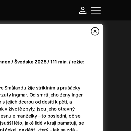
nen / Švédsko 2025 / 111 min. / režie:
e Smålandu žije striktním a prušácky
utý Ingmar. Od smrti jeho ženy Inger
 s jejich dcerou od desíti k pěti, a
-
k v životě zbyly, jsou jeho otravný
esnulé manželky – to poslední, oč se
a
(2024)
Asterix a Obelix: Říše středu
(2023)
jsušší léto, jaké lidé v kraji pamatují, se
e
(2024)
Asterix: Sídliště bohů
(2015)
i čekají na déšť, který – jak se zdá –