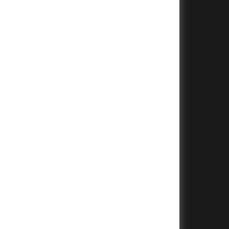
+
+
+
+