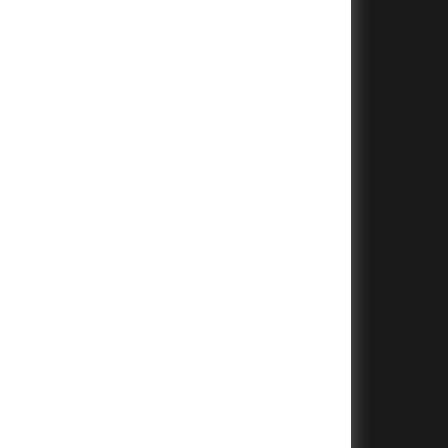
+
+
+
+