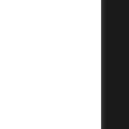
+
+
+
+