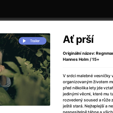
Ať prší
Trailer
Originální název: Regnman
Hannes Holm / 15+
 festivaly
Řazení dle abecedy
V srdci malebné vesničky v
organizovaným životem mrz
před několika lety jde vztah
jedinými věcmi, které mu ta
rozvedený soused a růže z
zení legendy
(2023)
Andrea Bocelli 30: Oslava jubile
ještě stará. Nejteplejší a ne
naco
(2025)
Andrea Bocelli: Because I Believ
nesnesitelně táhne a všichn