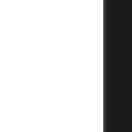
+
+
+
+