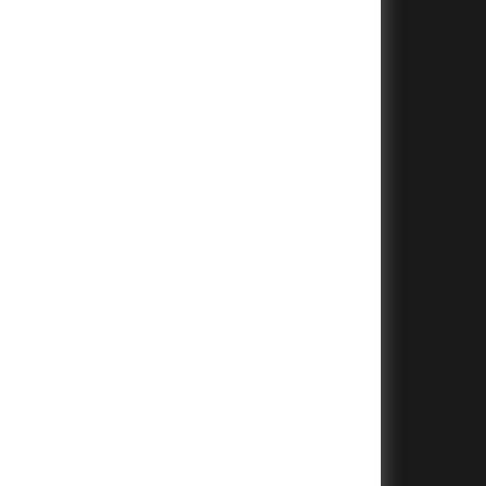
+
+
+
+
+