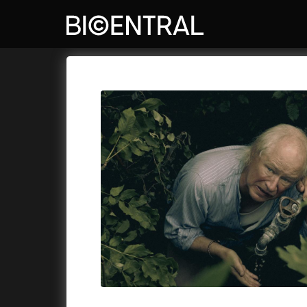
Katalog filmů
Bio Central
Cykly a
A
A do kuchyně!
(2022)
Air: Zro
A je to tady zas!
(2026)
Akce Mo