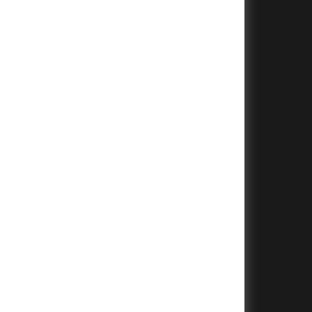
+
+
+
+
+