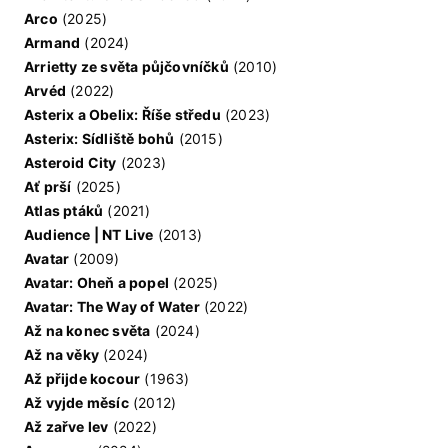
Arco
(2025)
Armand
(2024)
Arrietty ze světa půjčovníčků
(2010)
Arvéd
(2022)
Asterix a Obelix: Říše středu
(2023)
Asterix: Sídliště bohů
(2015)
Asteroid City
(2023)
Ať prší
(2025)
Atlas ptáků
(2021)
Audience | NT Live
(2013)
Avatar
(2009)
Avatar: Oheň a popel
(2025)
Avatar: The Way of Water
(2022)
Až na konec světa
(2024)
Až na věky
(2024)
Až přijde kocour
(1963)
Až vyjde měsíc
(2012)
Až zařve lev
(2022)