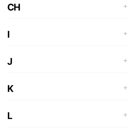
CH
+
I
+
J
+
K
+
L
+