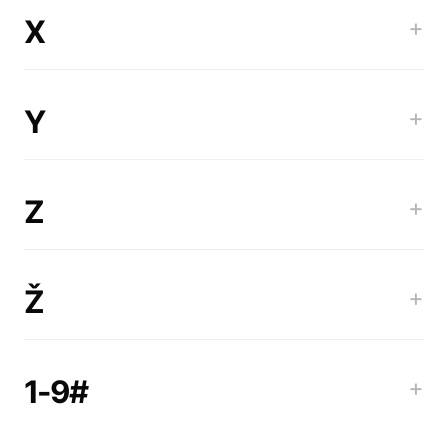
X
+
Y
+
Z
+
Ž
+
1-9#
+