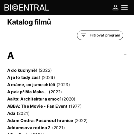
Katalog filmů
Filtrovat program
A
-
A do kuchyně!
(2022)
A je to tady zas!
(2026)
A máme, co jsme chtěli
(2023)
A pak přišla láska...
(2022)
Aalto: Architektura emocí
(2020)
ABBA: The Movie - Fan Event
(1977)
Ada
(2021)
Adam Ondra: Posunout hranice
(2022)
Addamsova rodina 2
(2021)