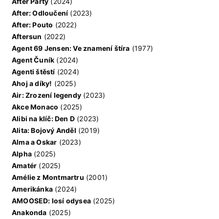
After Party
(2024)
After: Odloučení
(2023)
After: Pouto
(2022)
Aftersun
(2022)
Agent 69 Jensen: Ve znamení štíra
(1977)
Agent Čuník
(2024)
Agenti štěstí
(2024)
Ahoj a díky!
(2025)
Air: Zrození legendy
(2023)
Akce Monaco
(2025)
Alibi na klíč: Den D
(2023)
Alita: Bojový Anděl
(2019)
Alma a Oskar
(2023)
Alpha
(2025)
Amatér
(2025)
Amélie z Montmartru
(2001)
Amerikánka
(2024)
AMOOSED: losí odysea
(2025)
Anakonda
(2025)