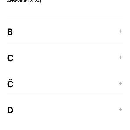
Aznavour
(2024)
B
+
C
+
Č
+
D
+