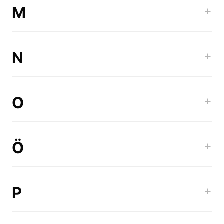
M
+
N
+
O
+
Ö
+
P
+