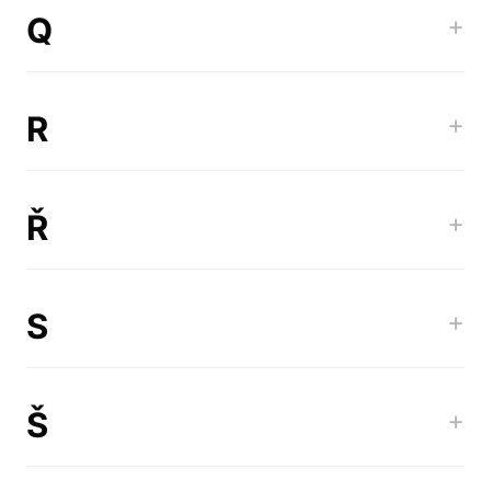
Q
+
R
+
Ř
+
S
+
Š
+