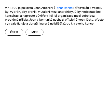
After Party
(2024)
After: Odloučení
(2023)
V r. 1899 je policista Jean Albertini (
Tahar Rahim
) předvolán k veliteli.
Byl vybrán, aby pronikl v utajení mezi anarchisty. Díky nedostatečné
After: Pouto
(2022)
konspiraci a naprosté důvěře v lidi jej organizace mezi sebe bez
Aftersun
(2022)
problémů přijala. Jean v komunitě nachází přítele i životní lásku, přesto
vytrvale fízluje a donáší i na své nejbližší až do krvavého konce.
Agent 69 Jensen: Ve znamení štíra
(1977)
Agent Čuník
(2024)
ČSFD
IMDB
Agenti štěstí
(2024)
Ahoj a díky!
(2025)
Air: Zrození legendy
(2023)
Akce Monaco
(2025)
Alibi na klíč: Den D
(2023)
Alita: Bojový Anděl
(2019)
Alma a Oskar
(2023)
Alpha
(2025)
Amatér
(2025)
Amélie z Montmartru
(2001)
Amerikánka
(2024)
AMOOSED: losí odysea
(2025)
Anakonda
(2025)