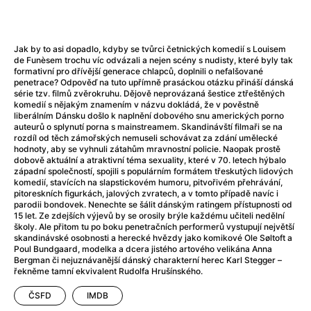
After Party
(2024)
After: Odloučení
(2023)
After: Pouto
(2022)
Jak by to asi dopadlo, kdyby se tvůrci četnických komedií s Louisem
Aftersun
(2022)
de Funèsem trochu víc odvázali a nejen scény s nudisty, které byly tak
Agent 69 Jensen: Ve znamení štíra
(1977)
formativní pro dřívější generace chlapců, doplnili o nefalšované
penetrace? Odpověď na tuto upřímně prasáckou otázku přináší dánská
Agent Čuník
(2024)
série tzv. filmů zvěrokruhu. Dějově neprovázaná šestice ztřeštěných
Agenti štěstí
(2024)
komedií s nějakým znamením v názvu dokládá, že v pověstně
liberálním Dánsku došlo k naplnění dobového snu amerických porno
Ahoj a díky!
(2025)
auteurů o splynutí porna s mainstreamem. Skandinávští filmaři se na
Air: Zrození legendy
(2023)
rozdíl od těch zámořských nemuseli schovávat za zdání umělecké
hodnoty, aby se vyhnuli zátahům mravnostní policie. Naopak prostě
Akce Monaco
(2025)
dobově aktuální a atraktivní téma sexuality, které v 70. letech hýbalo
Alibi na klíč: Den D
(2023)
západní společností, spojili s populárním formátem třeskutých lidových
komedií, stavících na slapstickovém humoru, pitvořivém přehrávání,
Alita: Bojový Anděl
(2019)
pitoreskních figurkách, jalových zvratech, a v tomto případě navíc i
Alma a Oskar
(2023)
parodii bondovek. Nenechte se šálit dánským ratingem přístupnosti od
15 let. Ze zdejších výjevů by se orosily brýle každému učiteli nedělní
Alpha
(2025)
školy. Ale přitom tu po boku penetračních performerů vystupují největší
Amatér
(2025)
skandinávské osobnosti a herecké hvězdy jako komikové Ole Søltoft a
Poul Bundgaard, modelka a dcera jistého artového velikána Anna
Amélie z Montmartru
(2001)
Bergman či nejuznávanější dánský charakterní herec Karl Stegger –
Amerikánka
(2024)
řekněme tamní ekvivalent Rudolfa Hrušínského.
AMOOSED: losí odysea
(2025)
ČSFD
IMDB
Anakonda
(2025)