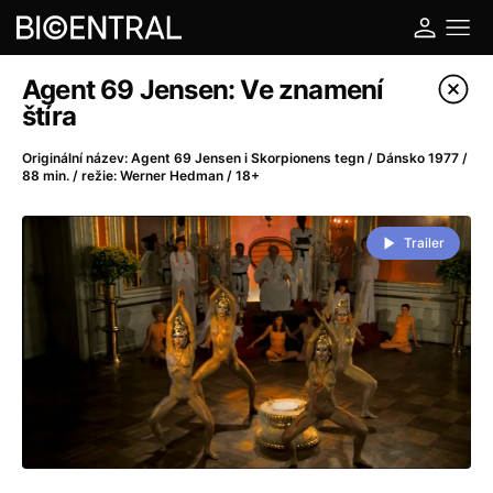
Katalog filmů
Agent 69 Jensen: Ve znamení
štíra
Filtrovat program
Originální název: Agent 69 Jensen i Skorpionens tegn / Dánsko 1977 /
88 min. / režie: Werner Hedman / 18+
A
-
Trailer
A do kuchyně!
(2022)
A je to tady zas!
(2026)
A máme, co jsme chtěli
(2023)
A pak přišla láska...
(2022)
Aalto: Architektura emocí
(2020)
ABBA: The Movie - Fan Event
(1977)
Ada
(2021)
Adam Ondra: Posunout hranice
(2022)
Addamsova rodina 2
(2021)