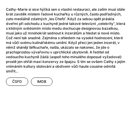
After Party
(2024)
After: Odloučení
(2023)
Cathy-Marie si sice hýčká sen o vlastní restauraci, ale zatím musí stále
brát zavděk místem řadové kuchařky u různých, často podřadných,
After: Pouto
(2022)
zato mediálně zdatných „les Chefs“. Když za sebou opět práskla
Aftersun
(2022)
dveřmi při odchodu z kuchyně jedné takové televizní „celebrity“, která
s klidným svědomím místo medu dochucuje designovou bazalkou,
Agent 69 Jensen: Ve znamení štíra
(1977)
musí jako už mnohokrát sednout k inzerátům a hledat si nové místo.
Agent Čuník
(2024)
Což není tak snadné. Zejména s ohledem na vysoké hodnocení, které
má vůči svému kulinářskému umění. Když přeci jen jeden inzerát, v
Agenti štěstí
(2024)
němž shánějí šéfkuchaře, našla, ukázalo se nakonec, že jde o
Ahoj a díky!
(2025)
prachsprostou vývařovnu v uprchlické ubytovně. A ředitel od
vedoucího kuchyně žádá (aspoň toho minulého doposud vyžadoval)
Air: Zrození legendy
(2023)
prostě jen ohřát maxi konzervy ze špajzu. S tím se ovšem Cathy s jejím
Akce Monaco
(2025)
vnímáním kultury stolování a obdivem vůči haute cousine odmítá
smířit...
Alibi na klíč: Den D
(2023)
Alita: Bojový Anděl
(2019)
ČSFD
IMDB
Alma a Oskar
(2023)
Alpha
(2025)
Amatér
(2025)
Amélie z Montmartru
(2001)
Amerikánka
(2024)
AMOOSED: losí odysea
(2025)
Anakonda
(2025)