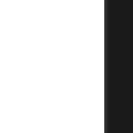
+
+
+
+
+