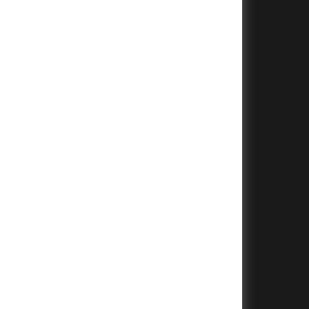
+
+
+
+
+