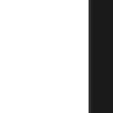
+
+
+
+