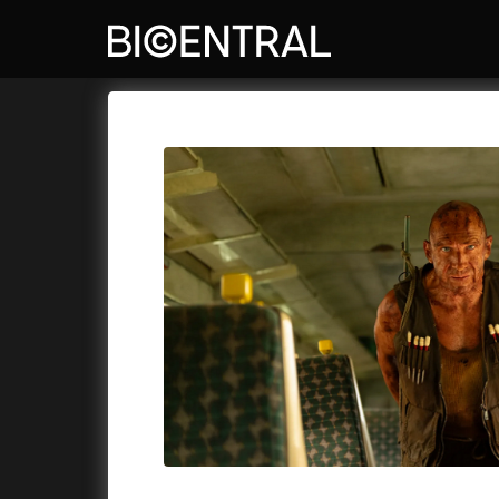
Katalog filmů
Bio Central
Cykly a
A
A do kuchyně!
(2022)
Air: Zro
A je to tady zas!
(2026)
Akce Mo