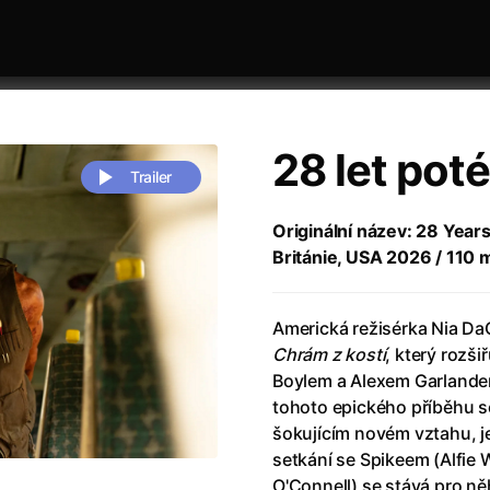
28 let pot
Trailer
Originální název: 28 Year
Británie, USA 2026 / 110 m
 festivaly
Řazení dle abecedy
Americká režisérka Nia DaCo
Chrám z kostí
, který rozš
Boylem a Alexem Garlande
tohoto epického příběhu se
šokujícím novém vztahu, 
zení legendy
(2023)
Andrea Bocelli 30: Oslava jubile
setkání se Spikeem (Alfie
naco
(2025)
Andrea Bocelli: Because I Believ
O'Connell) se stává pro n