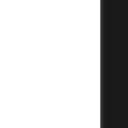
+
+
+
+