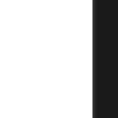
+
+
+
+