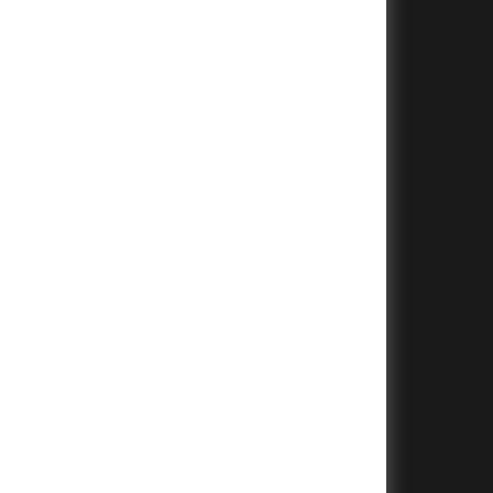
+
+
+
+