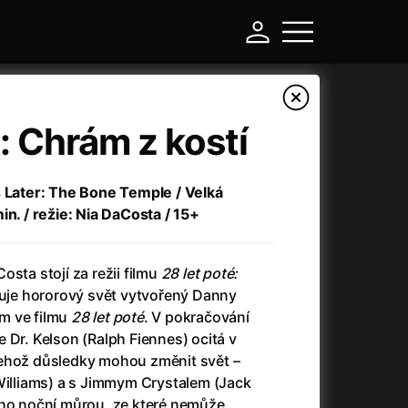
é: Chrám z kostí
s Later: The Bone Temple / Velká
in. / režie: Nia DaCosta / 15+
sta stojí za režii filmu
28 let poté:
iřuje hororový svět vytvořený Danny
m ve filmu
28 let poté
. V pokračování
-
 Dr. Kelson (Ralph Fiennes) ocitá v
jehož důsledky mohou změnit svět –
a
(2024)
Asterix a Obelix: Říše středu
(2023)
 Williams) a s Jimmym Crystalem (Jack
e
(2024)
Asterix: Sídliště bohů
(2015)
ěho noční můrou, ze které nemůže