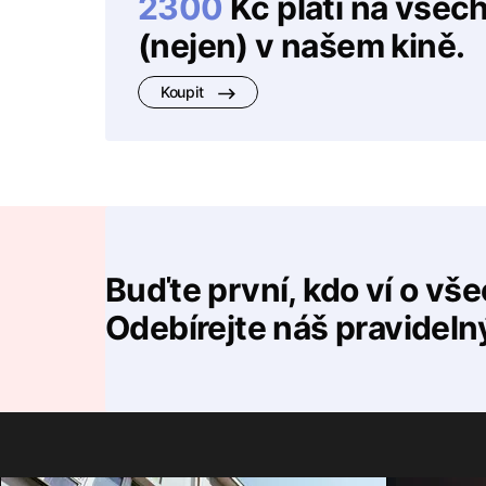
2300
Kč platí na všec
(nejen) v našem kině.
Koupit
Buďte první, kdo ví o vš
Odebírejte náš pravideln