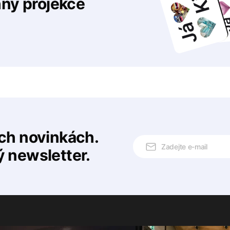
hny projekce
ech novinkách.
ý newsletter.