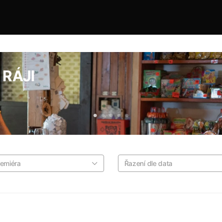
RÁJI
emiéra
Řazení dle data