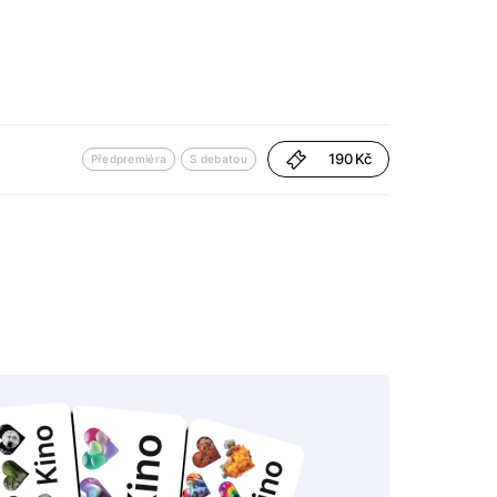
190 Kč
Předpremiéra
S debatou