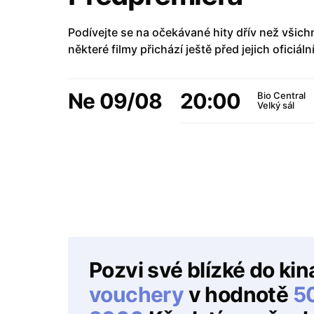
Podívejte se na očekávané hity dřív než všich
některé filmy přichází ještě před jejich oficiál
Ne 09/08
20:00
Bio Central
Velký sál
Pozvi své blízké do kin
vouchery
v hodnotě
5