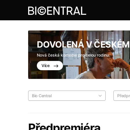
DOVOLENÁ V ČESKÉM 
Nová česká komedie pro celou rodinu.
Více
Bio Central
Předpr
Předpremiéra