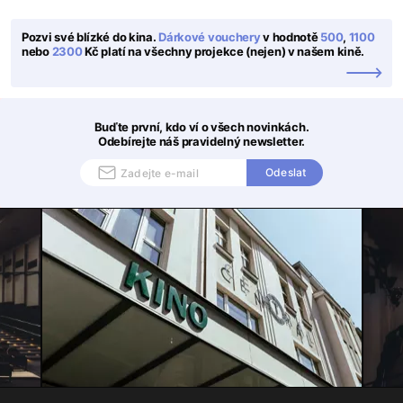
Pozvi své blízké do kina.
Dárkové vouchery
v hodnotě
500
,
1100
nebo
2300
Kč platí na všechny projekce (nejen) v našem kině.
Buďte první, kdo ví o všech novinkách.
Odebírejte náš pravidelný newsletter.
Odeslat