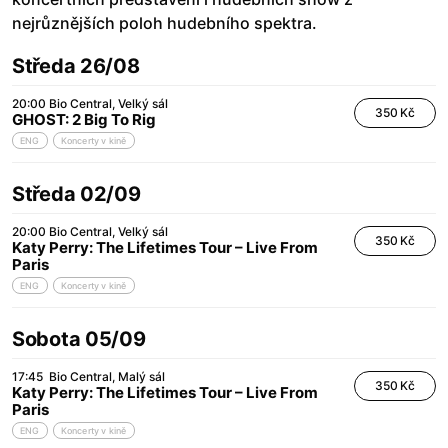
nejrůznějších poloh hudebního spektra.
Středa 26/08
20:00
Bio Central
Velký sál
350 Kč
GHOST: 2 Big To Rig
ENG
Koncerty v kině
Středa 02/09
20:00
Bio Central
Velký sál
350 Kč
Katy Perry: The Lifetimes Tour – Live From
Paris
ENG
Koncerty v kině
Sobota 05/09
17:45
Bio Central
Malý sál
350 Kč
Katy Perry: The Lifetimes Tour – Live From
Paris
ENG
Koncerty v kině