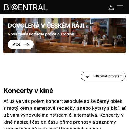
DOVOLENÁ V ČESKÉM RÁJI
Nová česká komedie pro celou rodinu.
Více
Filtrovat program
Koncerty v kině
Ať už ve vás pojem koncert asociuje spíše černý oblek
s motýlkem a sametové sedačky, anebo kytary a bicí, ať
už vám vyhovuje mainstream či alternativa, Koncerty v
kině nabízejí čas od času přímé přenosy a záznamy
koncertních představení i hudebních show z